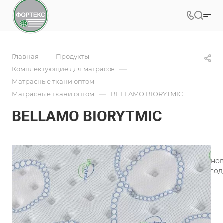
—
—
Главная
Продукты
—
Комплектующие для матрасов
—
Матрасные ткани оптом
—
Матрасные ткани оптом
BELLAMO BIORYTMIC
BELLAMO BIORYTMIC
Под заказ
Арт.
BELLAMO-BIORYTMIC
Инновационная матрасная ткань Biorytmic Sleep, в осн
специальных натуральных минералов, способствует по
Подробности
Характеристики
Состав
—
91.7%PES/8.3%VIS