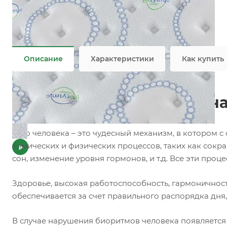
Добавки
—
Пропитка
Плотность
—
342 гр/м2
Все характеристики
Описание
Характеристики
Как купить
Инновационная матрасная
Тело человека – это чудесный механизм, в котором
химических и физических процессов, таких как сок
сон, изменение уровня гормонов, и т.д. Все эти про
Здоровье, высокая работоспособность, гармоничнос
обеспечивается за счет правильного распорядка дня
В случае нарушения биоритмов человека появляется чу