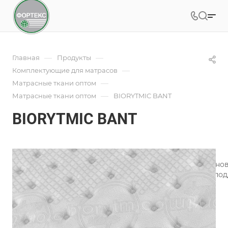
—
—
Главная
Продукты
—
Комплектующие для матрасов
—
Матрасные ткани оптом
—
Матрасные ткани оптом
BIORYTMIC BANT
BIORYTMIC BANT
Под заказ
Арт.
BIORYTMIC _ANT
Инновационная матрасная ткань Biorytmic Sleep, в осн
специальных натуральных минералов, способствует по
Подробности
Характеристики
Состав
—
2.2%LYCRA/71.9%PES/26.0%VIS