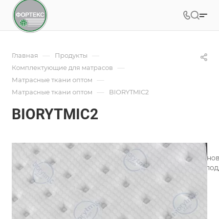
—
—
Главная
Продукты
—
Комплектующие для матрасов
—
Матрасные ткани оптом
—
Матрасные ткани оптом
BIORYTMIC2
BIORYTMIC2
Под заказ
Арт.
BIORYTMIC2
Инновационная матрасная ткань Biorytmic Sleep, в осн
специальных натуральных минералов, способствует по
Подробности
Характеристики
Состав
—
2.1%LYCRA/71.5%PES/26.4%VIS