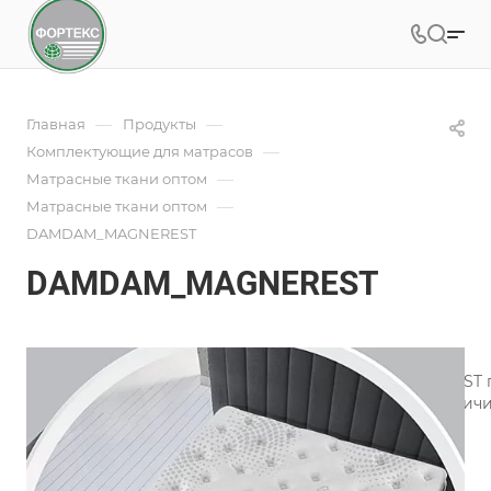
—
—
Главная
Продукты
—
Комплектующие для матрасов
—
Матрасные ткани оптом
—
Матрасные ткани оптом
DAMDAM_MAGNEREST
DAMDAM_MAGNEREST
Под заказ
Арт.
DAMDAM_MAGNEREST
Инновационная матрасная ткань DAMDAM_MAGNEREST пр
одобрена с научной точки зрения. Это помогает увелич
Подробности