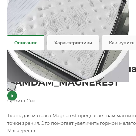
Характеристики
Состав
—
69.5%PES/30.5%VIS
Добавки
—
Нити
Плотность
—
606 гр/м2
Все характеристики
Описание
Характеристики
Как купить
Инновационная матрасна
DAMDAM_MAGNEREST
Орбита Сна
Ткань для матраса Magnerest предлагает вам магнит
точки зрения. Это помогает увеличить гормон мелат
Магнереста.