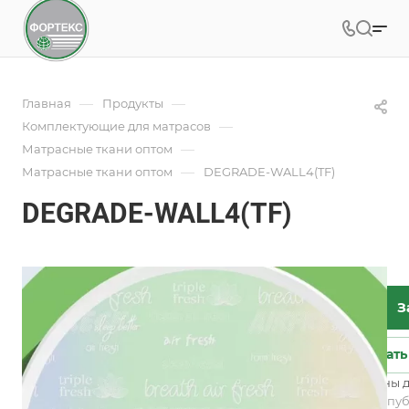
—
—
Главная
Продукты
—
Комплектующие для матрасов
—
Матрасные ткани оптом
—
Матрасные ткани оптом
DEGRADE-WALL4(TF)
DEGRADE-WALL4(TF)
Под заказ
Арт.
DEGRADE-WALL4(TF)
Характеристики
З
Категория
—
Инновационная ткань
Состав
—
79.3%PES/20.7%VIS
Задать
Добавки
—
Пропитка Triple Fresh
Возможны д
Все характеристики
Не является пу