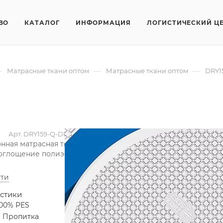
ВО
КАТАЛОГ
ИНФОРМАЦИЯ
ЛОГИСТИЧЕСКИЙ Ц
—
—
—
Матрасные ткани оптом
Матрасные ткани оптом
DRY1
Арт.
DRY159-Q-DRY-SOFT
ная матрасная ткань DRY159-Q-DRY_SOFT. Она исключает т
оглощение полиэстера.
ти
стики
100% PES
Пропитка