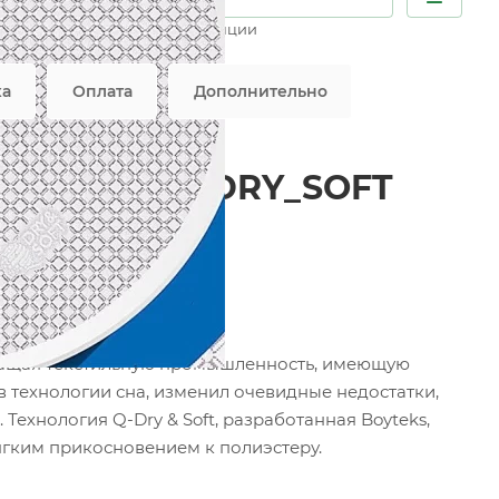
Возможны дополнительные опции
вляется публичной офертой
ка
Оплата
Дополнительно
ь DRY159-Q-DRY_SOFT
евращая текстильную промышленность, имеющую
 в технологии сна, изменил очевидные недостатки,
Технология Q-Dry & Soft, разработанная Boyteks,
гким прикосновением к полиэстеру.