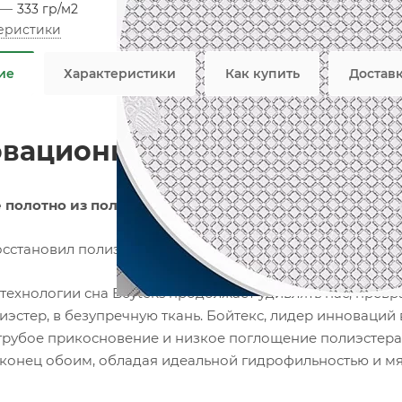
—
333 гр/м2
теристики
Не я
ие
Характеристики
Как купить
Достав
вационная матрасная ткан
 полотно из полиэстера
осстановил полиэстер
 технологии сна Boyteks продолжает удивлять нас, пр
иэстер, в безупречную ткань. Бойтекс, лидер инноваций
грубое прикосновение и низкое поглощение полиэстера. 
конец обоим, обладая идеальной гидрофильностью и мя