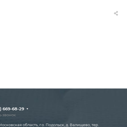
) 669-68-29
ь звонок
Московская область, г.о. Подольск, д. Валищево, тер.