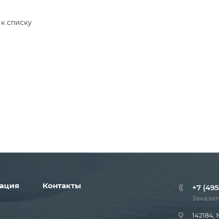
 к списку
ация
Контакты
+7 (495
Заказат
142184, 