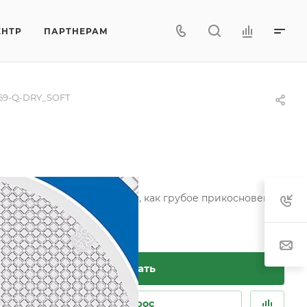
ЕНТР
ПАРТНЕРАМ
59-Q-DRY_SOFT
акие недостатки синтетики, как грубое прикосновение
Заказать
Задать вопрос