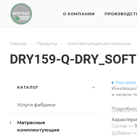
О КОМПАНИИ
ПРОИЗВОДСТ
—
—
Главная
Продукты
Комплектующие для матрасов
DRY159-Q-DRY_SOFT
Под заказ
КАТАЛОГ
Инновацион
и низкое п
Услуги фабрики
Подробнос
Характери
Матрасные
Состав
—
комплектующие
Добавки
—