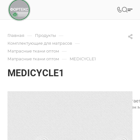
—
—
Главная
Продукты
—
Комплектующие для матрасов
—
Матрасные ткани оптом
—
Матрасные ткани оптом
MEDICYCLE1
MEDICYCLE1
Под заказ
Арт.
MEDICYCLE1
Инновационная матрасная ткань MEDICYCLE1 предлагает
научной точки зрения. Это помогает увеличить гормон 
Подробности
Характеристики
Состав
—
70.7%PES/29.3%VIS