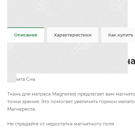
Добавки
—
Пропитка
Плотность
—
281 гр/м2
Все характеристики
Описание
Характеристики
Как купить
Инновационная матрасна
Орбита Сна
Ткань для матраса Magnerest предлагает вам магнит
точки зрения. Это помогает увеличить гормон мелат
Магнереста.
Не страдайте от недостатка магнитного поля