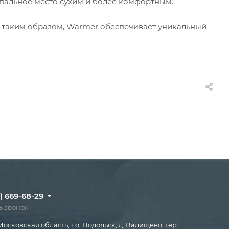
 спальное место сухим и более комфортным.
, таким образом, Warmer обеспечивает уникальный
) 669-68-29
ь звонок
Московская область, г.о. Подольск, д. Валищево, тер.