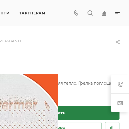
ЕНТР
ПАРТНЕРАМ
MER-BANT1
ую среду для сна, выделяя тепло. Грелка поглощает
 структурам ткани.
Заказать
Задать вопрос