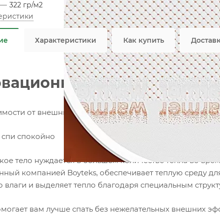
—
322 гр/м2
теристики
Не я
ие
Характеристики
Как купить
Достав
вационная матрасная тка
имости от внешних условий, ваш внутренний комфорт п
, спи спокойно
кое тело нуждается в большем количестве тепла во врем
нный компанией Boyteks, обеспечивает теплую среду для
о влаги и выделяет тепло благодаря специальным структ
могает вам лучше спать без нежелательных внешних эф