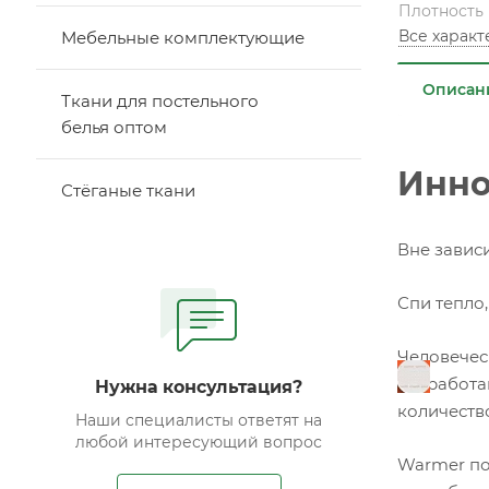
Плотность
Все харак
Мебельные комплектующие
Описан
Ткани для постельного
белья оптом
Инно
Стёганые ткани
Вне завис
Спи тепло
Человечес
разработа
Нужна консультация?
количеств
Наши специалисты ответят на
любой интересующий вопрос
Warmer по