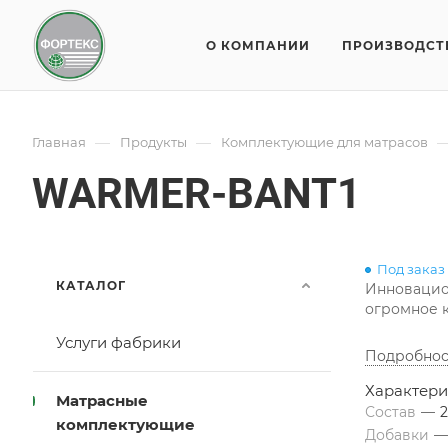
О КОМПАНИИ
ПРОИЗВОДСТ
—
—
Главная
Продукты
Комплектующие для матрасов
WARMER-BANT1
Под заказ
КАТАЛОГ
Инновацион
огромное к
Услуги фабрики
Подробнос
Характери
Матрасные
Состав
—
комплектующие
Добавки
—