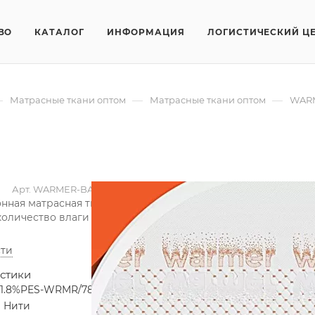
ВО
КАТАЛОГ
ИНФОРМАЦИЯ
ЛОГИСТИЧЕСКИЙ Ц
—
—
—
Матрасные ткани оптом
Матрасные ткани оптом
WAR
Арт.
WARMER-BANT1
ная матрасная ткань WARMER-BANT1 обеспечивает комфортн
оличество влаги и выделяет тепло благодаря специальным
ти
стики
21.8%PES-WRMR/78.2%PES
Нити