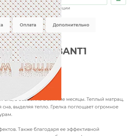
Возможны дополнительные опции
вляется публичной офертой
ка
Оплата
Дополнительно
нь WARMER-BANT1
родолжается
я сна, а особенно в зимние месяцы. Теплый матрац,
 сна, выделяя тепло. Грелка поглощает огромное
урам.
фектов. Также благодаря ее эффективной