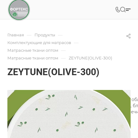
—
—
Главная
Продукты
—
Комплектующие для матрасов
—
Матрасные ткани оптом
—
Матрасные ткани оптом
ZEYTUNE(OLIVE-300)
ZEYTUNE(OLIVE-300)
Под заказ
Арт.
ZEYTUNE(OLIVE-300)
Инновационная матрасная ткань ZEYTUNE(OLIVE-300) 
масла благодаря новейшей технологии микрокапсул, б
баланс влаги в коже, одновременно добавляя безупреч
Подробности
Характеристики