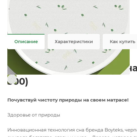
Состав
—
75.0%PES/25.0%VIS
Добавки
—
Пропитка
Плотность
—
301 гр/м2
Все характеристики
Описание
Характеристики
Как купить
Инновационная матрасна
300)
Почувствуй чистоту природы на своем матрасе!
Здоровье от природы
Инновационная технология сна бренда Boyteks, черп