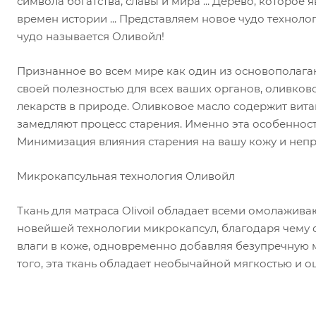
символа богатства, славы и мира ... Дерево, которое
времен истории ... Представляем новое чудо технол
чудо называется Оливойл!
Признанное во всем мире как один из основополага
своей полезностью для всех ваших органов, оливков
лекарств в природе. Оливковое масло содержит витам
замедляют процесс старения. Именно эта особенность
Минимизация влияния старения на вашу кожу и непр
Микрокапсульная технология Оливойл
Ткань для матраса Olivoil обладает всеми омолажи
новейшей технологии микрокапсул, благодаря чему 
влаги в коже, одновременно добавляя безупречную 
того, эта ткань обладает необычайной мягкостью и 