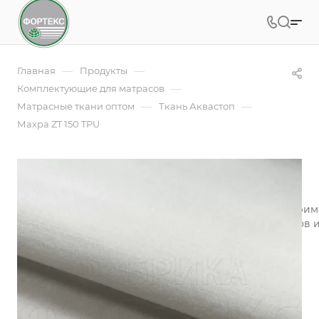
—
—
Главная
Продукты
—
Комплектующие для матрасов
—
—
Матрасные ткани оптом
Ткань Аквастоп
Махра ZT 150 TPU
Махра ZT 150 TPU
Эластичная, петельчатая, махровая ткань | Мулетон при
качестве внутренних технических чехлов для матрасов 
стороны швейных изделий.
Подробности
Заказать