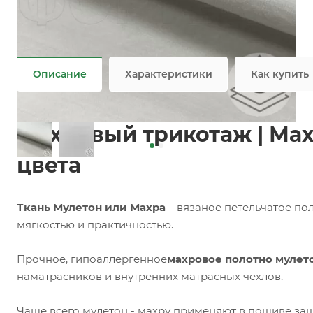
Задать вопрос
Возможны дополнительные опции
Не является публичной офертой
Описание
Характеристики
Как купить
Махровый трикотаж | Мах
цвета
Ткань Мулетон или Махра
– вязаное петельчатое по
мягкостью и практичностью.
Прочное, гипоаллергенное
махровое полотно мулет
наматрасников и внутренних матрасных чехлов.
Чаще всего мулетон - махру применяют в пошиве за