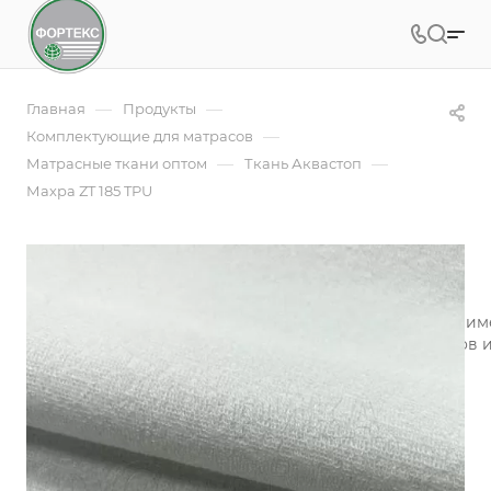
—
—
Главная
Продукты
—
Комплектующие для матрасов
—
—
Матрасные ткани оптом
Ткань Аквастоп
Махра ZT 185 TPU
Махра ZT 185 TPU
Эластичная, петельчатая, махровая ткань - мулетон при
качестве внутренних технических чехлов для матрасов 
стороны швейных изделий.
Подробности
Заказать