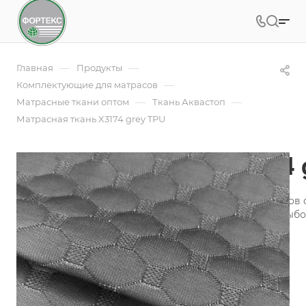
—
—
Главная
Продукты
—
Комплектующие для матрасов
—
—
Матрасные ткани оптом
Ткань Аквастоп
Матрасная ткань X3174 grey TPU
Матрасная ткань X3174 
Трикотаж для производства наматрасников и матрасов с
и ширину рулона 215 см, что делает его идеальным вы
матрасов и чехлов.
Подробности
Заказать