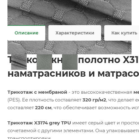
Задать вопрос
Возможны дополнительные опции
Не является публичной офертой
Описание
Характеристики
Как купить
Трикотажное полотно X31
наматрасников и матрас
Трикотаж с мембраной
- это высококачественная
м
(PES). Ее плотность составляет
320 гр/м2
, что делает
составляет
220 см
, что обеспечивает возможность ис
Трикотаж X3174 grey TPU
имеет серый цвет и простой
сочетаемой с другими элементами. Она упаковываетс
транспортировки.