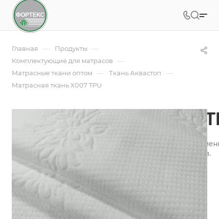
—
—
Главная
Продукты
—
Комплектующие для матрасов
—
—
Матрасные ткани оптом
Ткань Аквастоп
Матрасная ткань X007 TPU
Матрасная ткань X007 
Трикотаж с мембраной - непромокаемый и одновремен
является одним из лучших типов тканей для матрасов.
Подробности
Заказать