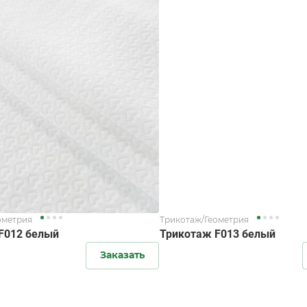
ометрия
Трикотаж/Геометрия
F012 белый
Трикотаж F013 белый
Заказать