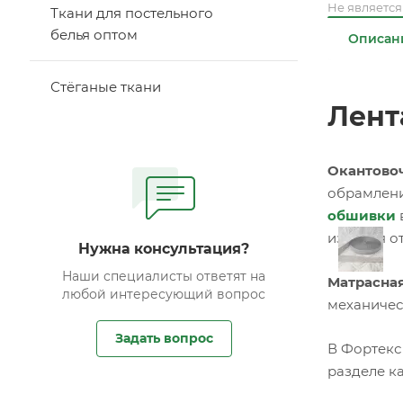
Не являетс
Ткани для постельного
белья оптом
Описан
Стёганые ткани
Лент
Окантовоч
обрамлени
обшивки
изделия о
Нужна консультация?
Наши специалисты ответят на
Матрасная
любой интересующий вопрос
механичес
Задать вопрос
В Фортекс
разделе ка