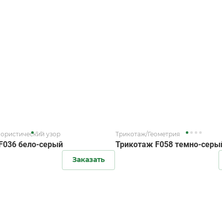
ористический узор
Трикотаж/Геометрия
F036 бело-серый
Трикотаж F058 темно-серы
Заказать