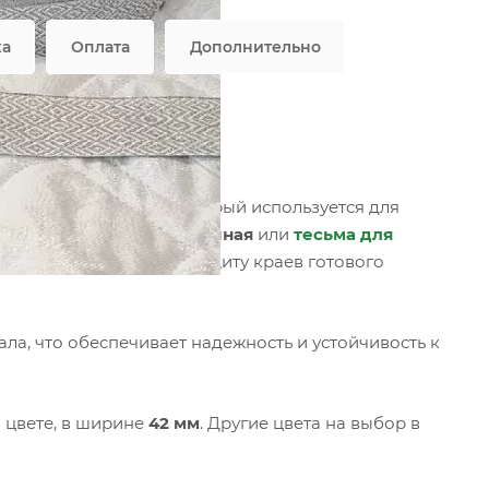
ка
Оплата
Дополнительно
P 9.1, ромб
стильный материал, который используется для
ный вид.
Лента окантовочная
или
тесьма для
ческую, обеспечивая защиту краев готового
ла, что обеспечивает надежность и устойчивость к
 цвете, в ширине
42 мм
. Другие цвета на выбор в