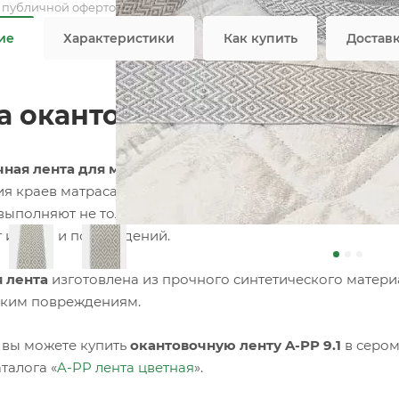
я публичной офертой
ие
Характеристики
Как купить
Достав
а окантовочная цветная A-P
ная лента для матрасов
– это специализированный тек
я краев матраса, придавая ему завершенный и аккурат
выполняют не только эстетическую функцию, но и практи
т износа и повреждений.
 лента
изготовлена из прочного синтетического материа
ким повреждениям.
 вы можете купить
окантовочную ленту A-PP 9.1
в сером
талога «
A-PP лента цветная
».