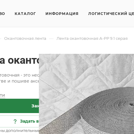
ВО
КАТАЛОГ
ИНФОРМАЦИЯ
ЛОГИСТИЧЕСКИЙ Ц
—
—
Окантовочная лента
Лента окантовочная А-PР 9.1 серая
а окантовочная А-PР 9.1 с
товочная - это необходимая составляющая при изготовлен
ве и пошиве аксессуаров для оформления интерьера.
ти
Хар
Заказать
Сос
Шир
Задать вопрос
Цве
ны дополнительные опции
Все 