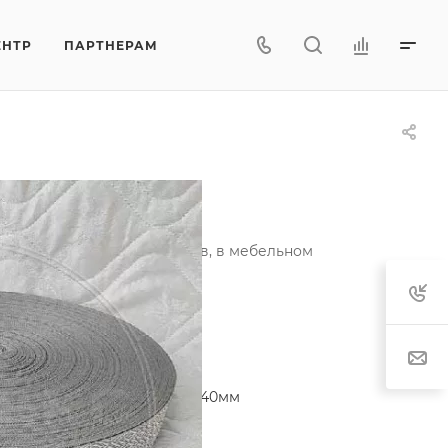
ЕНТР
ПАРТНЕРАМ
ерая
ии ортопедических матрасов, в мебельном
актеристики
тав
—
80% п/э, 20% п/п
ина рулона
—
35мм; 38мм; 40мм
т рисунка
—
серый
характеристики