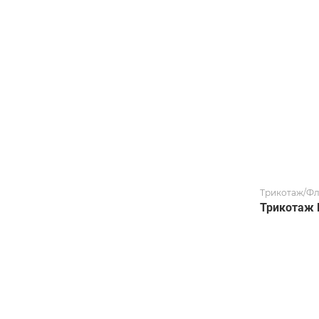
Трикотаж/Фл
Трикотаж 