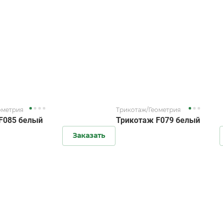
ометрия
Трикотаж/Геометрия
F085 белый
Трикотаж F079 белый
Заказать