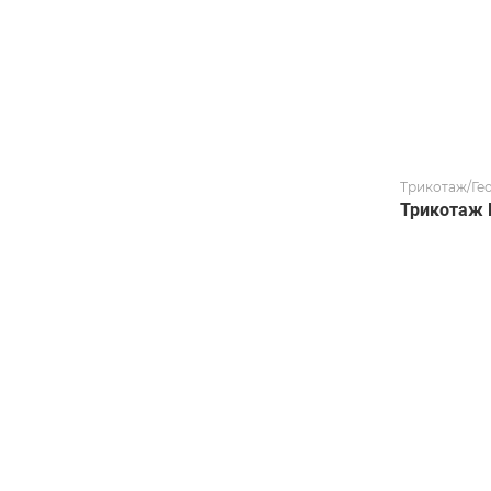
Трикотаж/Ге
Трикотаж 