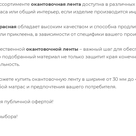
ссортименте
окантовочная лента
доступна в различных 
раса или общий интерьер, если изделие производится ин
расная
обладает высоким качеством и способна продлит
ли приклеена, в зависимости от специфики вашего прои
чественной
окантовочной ленты
– важный шаг для обесп
 подобранный материал не только защитит края конечно
льность.
можете купить окантовочную ленту в ширине от 30 мм до
бой матрас и предпочтения вашего потребителя.
ся публичной офертой!
выбора!