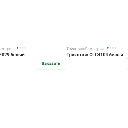
ометрия
Трикотаж/Геометрия
F029 белый
Трикотаж CLC4104 белый
Заказать