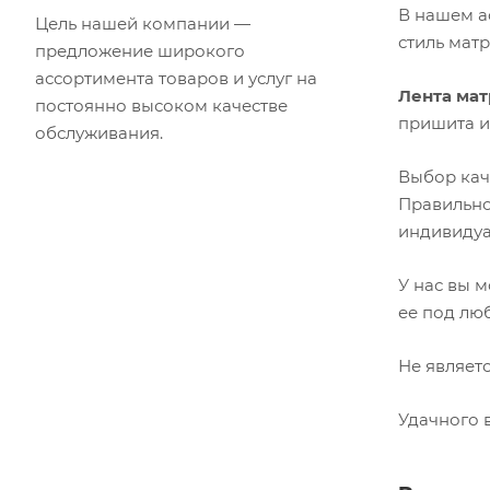
В нашем а
Цель нашей компании —
стиль мат
предложение широкого
ассортимента товаров и услуг на
Лента мат
постоянно высоком качестве
пришита и
обслуживания.
Выбор ка
Правильно
индивидуа
У нас вы 
ее под лю
Не являет
Удачного 