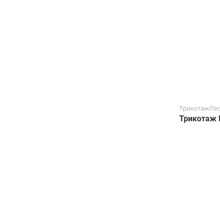
Трикотаж/Ге
Трикотаж 