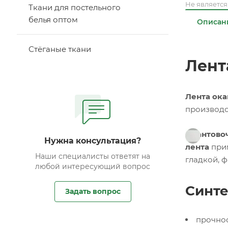
Не являетс
Ткани для постельного
белья оптом
Описан
Стёганые ткани
Лент
Лента ока
производс
Окантовоч
Нужна консультация?
лента
прим
Наши специалисты ответят на
гладкой, 
любой интересующий вопрос
Синте
Задать вопрос
прочнос