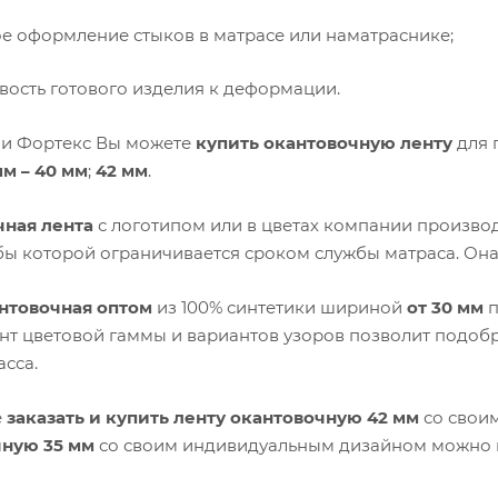
е оформление стыков в матрасе или наматраснике;
вость готового изделия к деформации.
и Фортекс Вы можете
купить окантовочную ленту
для 
мм – 40 мм
;
42 мм
.
ная лента
с логотипом или в цветах компании производ
бы которой ограничивается сроком службы матраса. Она 
нтовочная оптом
из 100% синтетики шириной
от 30 мм
п
нт цветовой гаммы и вариантов узоров позволит подобр
асса.
е
заказать и купить ленту окантовочную 42 мм
со свои
чную 35 мм
со своим индивидуальным дизайном можно в