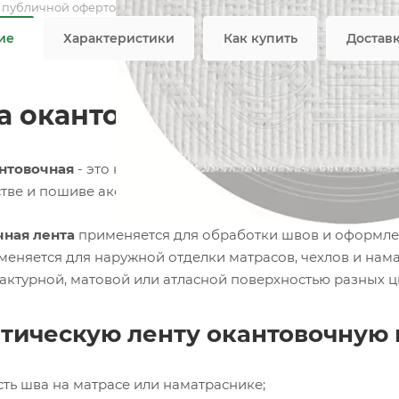
я публичной офертой
ие
Характеристики
Как купить
Достав
а окантовочная матовая А п
нтовочная
- это необходимая составляющая при изгото
тве и пошиве аксессуаров для оформления интерьера.
ная лента
применяется для обработки швов и оформле
еняется для наружной отделки матрасов, чехлов и нама
фактурной, матовой или атласной поверхностью разных ц
тическую ленту окантовочную к
ть шва на матрасе или наматраснике;