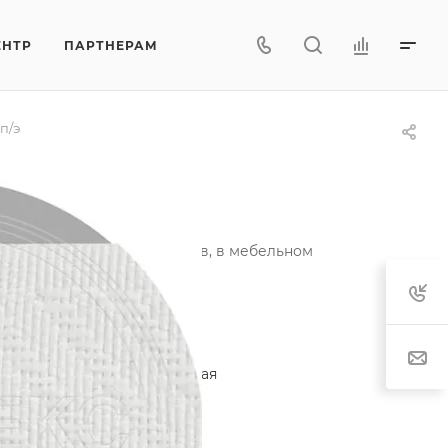
ЕНТР
ПАРТНЕРАМ
п/э
овая А п/э
ии ортопедических матрасов, в мебельном
актеристики
егория
—
Лента окантовочная
тав
—
80% п/э, 20% п/п
т рисунка
—
белый
характеристики