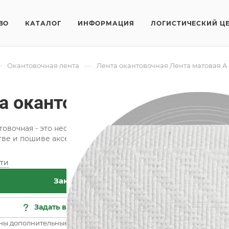
ВО
КАТАЛОГ
ИНФОРМАЦИЯ
ЛОГИСТИЧЕСКИЙ Ц
—
—
Окантовочная лента
Лента окантовочная Лента матовая А 
а окантовочная Лента мат
товочная - это необходимая составляющая при изготовлен
ве и пошиве аксессуаров для оформления интерьера.
ти
Хар
Заказать
Кат
Сос
Задать вопрос
Цве
ны дополнительные опции
Все 