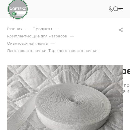
—
—
Главная
Продукты
—
Комплектующие для матрасов
—
Окантовочная лента
Лента окантовочная Tape лента окантовочная
Лента окантовочная Tap
Лента окантовочная - это необходимая составляющая п
производстве и пошиве аксессуаров для оформления и
Подробности
Заказать