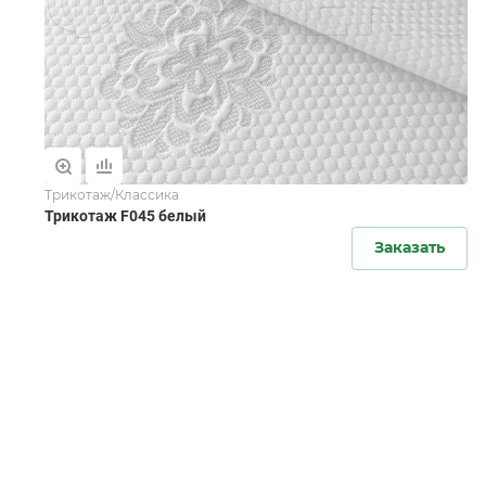
Трикотаж/Классика
Трикотаж F045 белый
Заказать