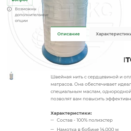
Упаковка
—
4 бобины / коробка
Страна производитель
—
Турция
Возможны
Все характеристики
дополнительные
Не является публичной офертой
опции
Описание
Характеристик
Нитки для окан
Швейная нить с сердцевиной и опл
матрасов. Она обеспечивает идеа
специальным маслам, однородной 
позволят вам повысить эффективн
Характеристики:
Состав - 100% полиэстер
Намотка в бобине 14.000 м