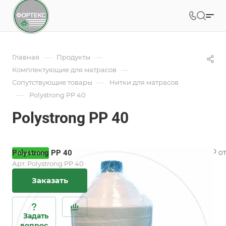
—
—
Главная
Продукты
—
Комплектующие для матрасов
—
Сопутствующие товары
Нитки для матрасов
—
Polystrong PP 40
Polystrong PP 40
Нитки для матрасов Polystrong PP о
Polystrong PP 40
НОВИНКА
высокой разрывной прочностью.
Арт.
Polystrong PP 40
Заказать
Подробности
Характеристики
Состав
—
100% полиэстер
Задать
вопрос