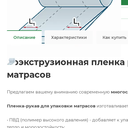
Задать вопрос
Возможны дополнительные опции
Не является публичной офертой
Описание
Характеристики
Как купить
Соэкструзионная пленка 
матрасов
Предлагаем вашему вниманию современную
многос
Пленка-рукав для упаковки матрасов
изготавливает
• ПВД (полимер высокого давления) - добавляет к уп
тепло и морозостойкость;