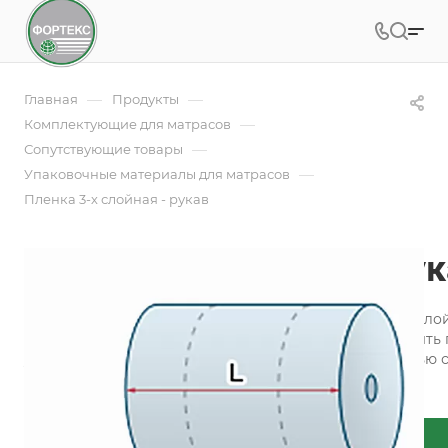
—
—
Главная
Продукты
—
Комплектующие для матрасов
—
Сопутствующие товары
—
Упаковочные материалы для матрасов
Пленка 3-х слойная - рукав
Пленка 3-х слойная - ру
Предлагаем вашему вниманию современную многослойну
рулонах практически универсальна, так как может быть
устойчива к воздействию внешней среды и полностью с
Подробности
Заказать