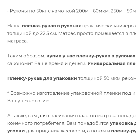
• Рулоны по 50кг с намоткой 200м - 60мкм, 250м - 50м
Наша
пленка-рукав в рулонах
практически универсал
толщиной до 22,5 см. Матрас просто помещается в пл
матраса.
Таким образом,
купив у нас пленку-рукав в рулонах
сэкономит Ваше время и деньги.
Универсальная пле
Пленку-рукав для упаковки
толщиной 50 мкм рекомен
* Возможно изготовление упаковочной пленки под 
Вашу технологию.
А также, вам для склеивания пластов матраса понад
конечного потребителя, Вам понадобится
упаковка 
уголки
для придания жесткости, а потом в
пленку-р