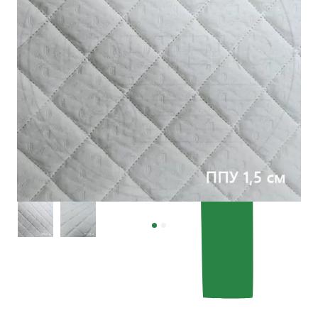
Характеристики
Категория
—
Термостёжка
Тип рисунка
—
Ромб
Рапорт рисунка, мм
—
9 см х 9 см
Все характеристики