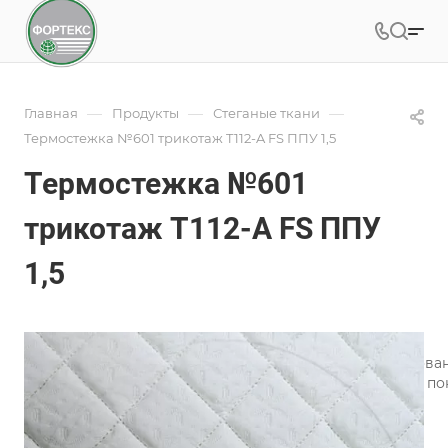
—
—
—
Главная
Продукты
Стеганые ткани
Термостежка №601 трикотаж T112-A FS ППУ 1,5
Термостежка №601
трикотаж T112-A FS ППУ
1,5
Арт.
601
Стёжка ткани на ультразвуковом стегальном оборудов
стёганые полотна для производства матрасов, одеял, п
Подробности