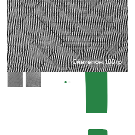
Тип рисунка
—
Ромб
Рапорт рисунка, мм
—
9 см х 9 см
Все характеристики