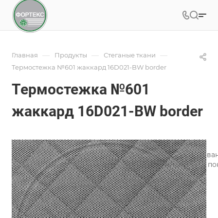
—
—
—
Главная
Продукты
Стеганые ткани
Термостежка №601 жаккард 16D021-BW border
Термостежка №601
жаккард 16D021-BW border
Арт.
601
Стёжка ткани на ультразвуковом стегальном оборудов
стёганые полотна для производства матрасов, одеял, п
Подробности
Характеристики
Категория
—
Термостёжка