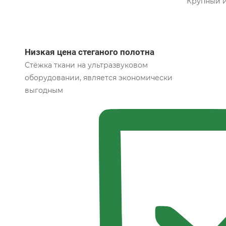
Крупный и
Низкая цена стеганого полотна
Стёжка ткани на ультразвуковом
оборудовании, является экономически
выгодным