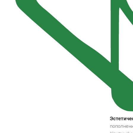
Эстетиче
пополнени