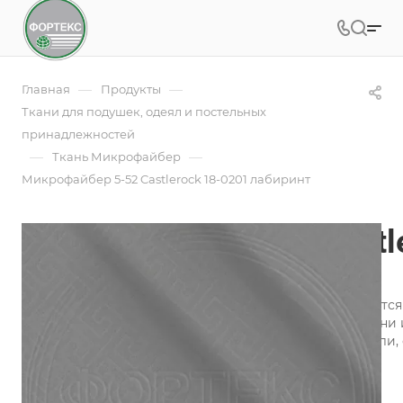
—
—
Главная
Продукты
Ткани для подушек, одеял и постельных
принадлежностей
—
—
Ткань Микрофайбер
Микрофайбер 5-52 Castlerock 18-0201 лабиринт
Микрофайбер 5-52 Castl
Арт.
5SP-52 Castlerock 18-0201 лабиринт
Микрофайбер (микрофибра) набивной изготавливается и
технология обеспечивает воздухопроницаемость ткани 
микрофибры «контролируют» микроклимат на постели, 
сохраняя одновременно тепло и свежесть.
Подробности