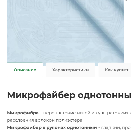
сохраняя одновременно тепло и свежесть.
Подробности
Заказать
Задать вопрос
Ткань микрофайбер оптом / мелким оптом
Не является публичной офертой
Описание
Характеристики
Как купить
Микрофайбер однотонный 7
Микрофибра
– переплетение нитей из ультратонких
расслоения волокон полиэстера.
Микрофайбер в рулонах однотонный
- гладкий, про