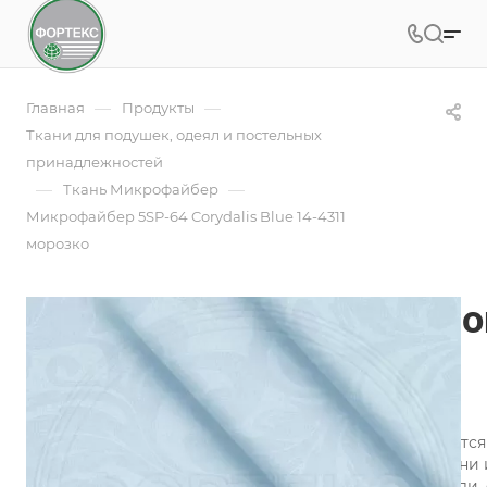
—
—
Главная
Продукты
Ткани для подушек, одеял и постельных
принадлежностей
—
—
Ткань Микрофайбер
Микрофайбер 5SP-64 Corydalis Blue 14-4311
морозко
Микрофайбер 5SP-64 Cor
морозко
Арт.
5SP-64 Corydalis Blue 14-4311 морозко
Микрофайбер (микрофибра) набивной изготавливается и
технология обеспечивает воздухопроницаемость ткани 
микрофибры «контролируют» микроклимат на постели, 