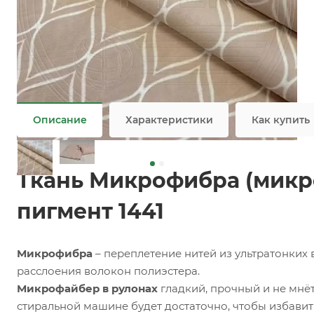
Заказать
Задать вопрос
Ткань микрофайбер оптом / мелким оптом
Не является публичной офертой
Описание
Характеристики
Как купить
Ткань Микрофибра (микр
пигмент 1441
Микрофибра
– переплетение нитей из ультратонких
расслоения волокон полиэстера.
Микрофайбер в рулонах
гладкий, прочный и не мнёт
стиральной машине будет достаточно, чтобы избавить