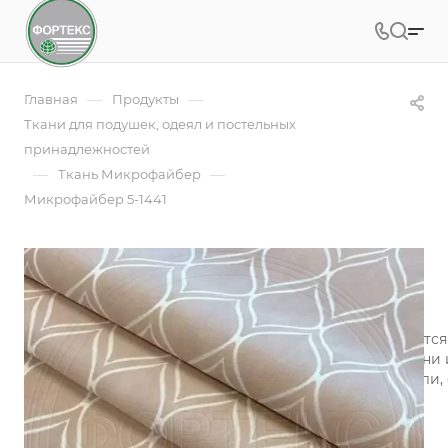
—
—
Главная
Продукты
Ткани для подушек, одеял и постельных
принадлежностей
—
—
Ткань Микрофайбер
Микрофайбер 5-1441
Микрофайбер 5-1441
Арт.
5BJ-1441
Микрофайбер (микрофибра) набивной изготавливается и
технология обеспечивает воздухопроницаемость ткани 
микрофибры «контролируют» микроклимат на постели, 
сохраняя одновременно тепло и свежесть.
Подробности