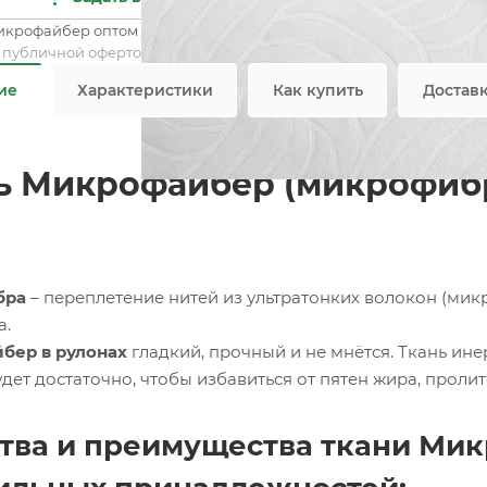
Пло
икрофайбер оптом / мелким оптом
Все 
я публичной офертой
ие
Характеристики
Как купить
Достав
ь Микрофайбер (микрофибр
бра
– переплетение нитей из ультратонких волокон (мик
а.
бер в рулонах
гладкий, прочный и не мнётся. Ткань ине
ет достаточно, чтобы избавиться от пятен жира, пролит
тва и преимущества ткани Мик