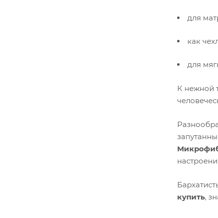
для мат
как чех
для мяг
К нежной 
человечес
Разнообра
запутанны
Микрофиб
настроени
Бархатист
купить
, з