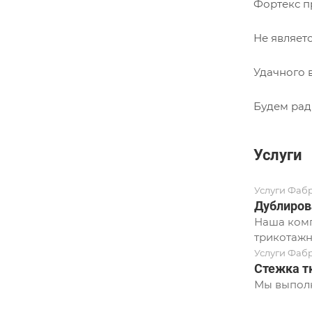
Фортекс п
Не являет
Удачного 
Будем рад
Услуги
Услуги Фаб
Дублиров
Наша комп
трикотажн
Услуги Фаб
Стежка т
Мы выполн