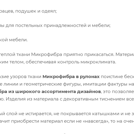
рацев, подушек и одеял;
лы для постельных принадлежностей и мебели;
кой мебели.
теплой ткани Микрофибра приятно прикасаться. Материа
ким телом, обеспечивая контроль микроклимата.
зие узоров ткани
Микрофибра в рулонах
поистине беск
е линии и геометрические фигуры, имитации фактуры н
ра из широкого ассортимента дизайнов
, это позволя
ю. Изделия из материала с декоративным тиснением все
ый слой не истирается, не покрывается катышками и не 
начит приобрести материал если не «навсегда», то на оче