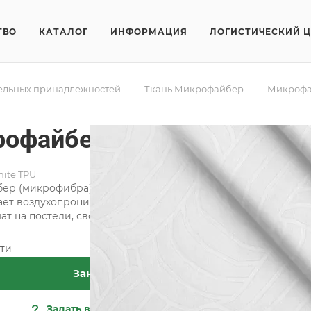
ТВО
КАТАЛОГ
ИНФОРМАЦИЯ
ЛОГИСТИЧЕСКИЙ 
—
—
тельных принадлежностей
Ткань Микрофайбер
Микрофай
офайбер 5BJ-9 white TPU
hite TPU
р (микрофибра) набивной изготавливается из волокон тол
ет воздухопроницаемость ткани и ее высокую гигроскопи
т на постели, своевременно отводя влагу, выделяемую тел
ти
Хар
Заказать
Кат
Сос
Задать вопрос