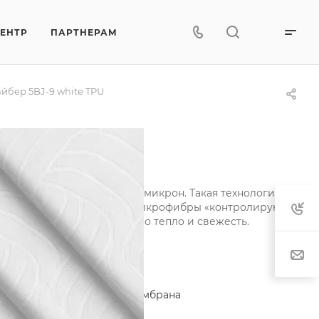
ЦЕНТР
ПАРТНЕРАМ
бер 5BJ-9 white TPU
щиной всего в несколько микрон. Такая технология
чность. Легкие одеяла из микрофибры «контролируют»
ом, сохраняя одновременно тепло и свежесть.
актеристики
егория
—
Микрофайбер мембрана
тав
—
100% ПЭ+TPU