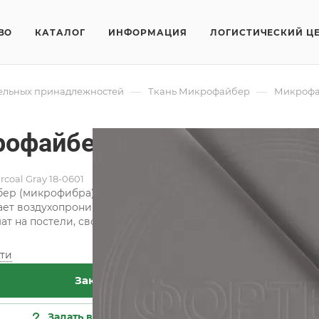
ВО
КАТАЛОГ
ИНФОРМАЦИЯ
ЛОГИСТИЧЕСКИЙ Ц
—
—
тельных принадлежностей
Ткань Микрофайбер
Микрофай
офайбер Charcoal Gray 18
rcoal Gray 18-0601
р (микрофибра) набивной изготавливается из волокон тол
ет воздухопроницаемость ткани и ее высокую гигроскопи
т на постели, своевременно отводя влагу, выделяемую тел
ти
Хар
Заказать
Кат
Сос
Задать вопрос