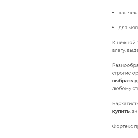
как чех
для мяг
К нежной 
влагу, вы
Разнообра
строгие о
выбрать р
любому ст
Бархатист
купить
, з
Фортекс п