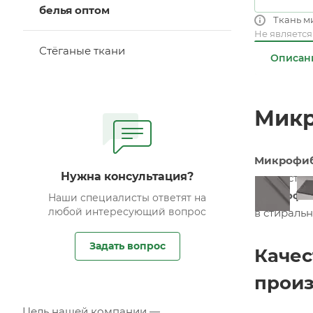
белья оптом
Ткань м
Не являетс
Стёганые ткани
Описан
Микр
Микрофи
Нужна консультация?
полиэстер
Микрофай
Наши специалисты ответят на
любой интересующий вопрос
в стиральн
Задать вопрос
Качес
произ
Цель нашей компании —