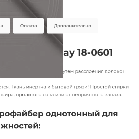
тность
—
75 гр/м2
характеристики
ка
Оплата
Дополнительно
Charcoal Gray 18-0601
роволокно), полученных путем расслоения волокон
ётся. Ткань инертна к бытовой грязи! Простой стирки
 жира, пролитого сока или от неприятного запаха.
крофайбер однотонный для
ежностей: