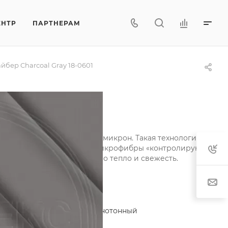
ЕНТР
ПАРТНЕРАМ
бер Charcoal Gray 18-0601
-0601
щиной всего в несколько микрон. Такая технология
чность. Легкие одеяла из микрофибры «контролируют»
ом, сохраняя одновременно тепло и свежесть.
актеристики
егория
—
Микрофайбер однотонный
тав
—
100% полиэстер