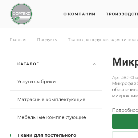
О КОМПАНИИ
ПРОИЗВОДСТ
—
—
Главная
Продукты
Ткани для подушек, одеял и пос
Микр
КАТАЛОГ
Арт.
5BJ-Cha
Услуги фабрики
Микрофайбе
обеспечива
микроклима
Матрасные комплектующие
Подробнос
Мебельные комплектующие
Ткани для постельного