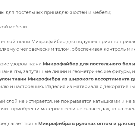
лы для постельных принадлежностей и мебели;
кой мебели.
теплой ткани Микрофайбер для подушек приятно прикас
деляемую человеческим телом, обеспечивая контроль ми
зие узоров ткани
Микрофайбер для постельного белья
рнаменты, запутанные линии и геометрические фигуры, 
улон ткани Микрофибра из широкого ассортимента д
илю и настроению. Изделия из материала с декоративны
ый слой не истирается, не покрывается катышками и не 
начит приобрести материал если не «навсегда», то на оче
редлагает ткань
Микрофибра в рулонах оптом и для се