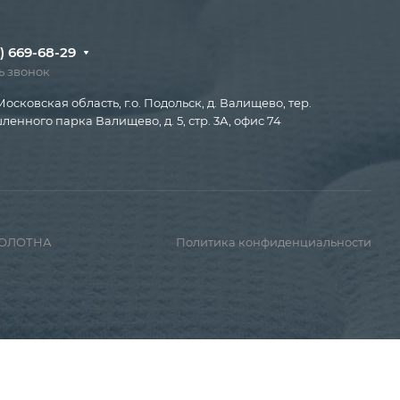
) 669-68-29
ь звонок
Московская область, г.о. Подольск, д. Валищево, тер.
енного парка Валищево, д. 5, стр. 3А, офис 74
ПОЛОТНА
Политика конфиденциальности