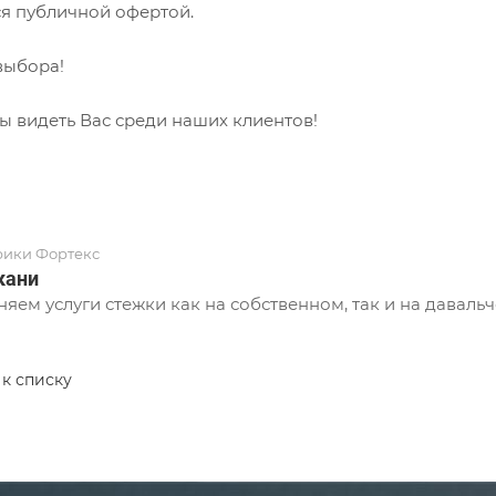
ся публичной офертой.
выбора!
ы видеть Вас среди наших клиентов!
рики Фортекс
кани
яем услуги стежки как на собственном, так и на давальч
 к списку