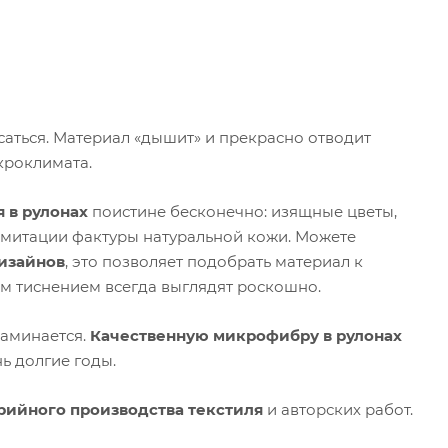
аться. Материал «дышит» и прекрасно отводит
кроклимата.
 в рулонах
поистине бесконечно: изящные цветы,
имитации фактуры натуральной кожи. Можете
изайнов
, это позволяет подобрать материал к
м тиснением всегда выглядят роскошно.
заминается.
Качественную микрофибру в рулонах
нь долгие годы.
рийного производства текстиля
и авторских работ.