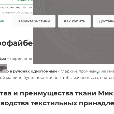
Пло
икрофайбер оптом / мелким оптом
Все 
я публичной офертой
ие
Характеристики
Как купить
Достав
офайбер однотонный 75 гр. 
бра
– переплетение нитей из ультратонких волокон (мик
а.
бер в рулонах однотонный
- гладкий, прочный и не мн
ой машине будет достаточно, чтобы избавиться от пятен
тва и преимущества ткани Ми
водства текстильных принадл