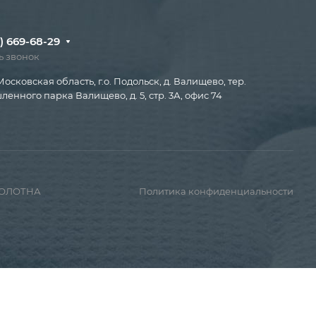
) 669-68-29
ь звонок
Московская область, г.о. Подольск, д. Валищево, тер.
енного парка Валищево, д. 5, стр. 3А, офис 74
ПОЛОТНА
Политика конфиденциальности