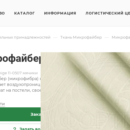
ВО
КАТАЛОГ
ИНФОРМАЦИЯ
ЛОГИСТИЧЕСКИЙ Ц
—
—
тельных принадлежностей
Ткань Микрофайбер
Микрофай
офайбер 5-9 beige 11-05
eige 11-0507 мячики
р (микрофибра) набивной изготавливается из волокон тол
ет воздухопроницаемость ткани и ее высокую гигроскопи
т на постели, своевременно отводя влагу, выделяемую тел
ти
Хар
Заказать
Кат
Сос
Задать вопрос