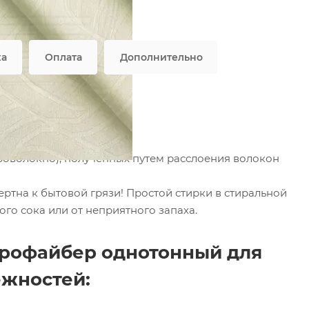
тность
—
75 гр/м2
характеристики
ка
Оплата
Дополнительно
Beige
роволокно), полученных путем расслоения волокон
нертна к бытовой грязи! Простой стирки в стиральной
ого сока или от неприятного запаха.
крофайбер однотонный для
ежностей: