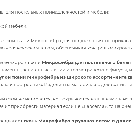
лы для постельных принадлежностей и мебели;
кой мебели.
теплой ткани Микрофибра для подшек приятно прикасать
ю человеческим телом, обеспечивая контроль микрокли
зие узоров ткани
Микрофибра для постельного белья 
рнаменты, запутанные линии и геометрические фигуры, 
улон ткани Микрофибра из широкого ассортимента д
илю и настроению. Изделия из материала с декоративны
ый слой не истирается, не покрывается катышками и не 
начит приобрести материал если не «навсегда», то на оче
редлагает
ткань Микрофибра в рулонах оптом и для с