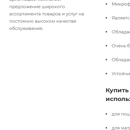
Микрофи
предложение широкого
ассортимента товаров и услуг на
Являетс
постоянно высоком качестве
обслуживания.
Облада
Очень б
Обладае
Устойч
Купить
исполь
для пош
для мат