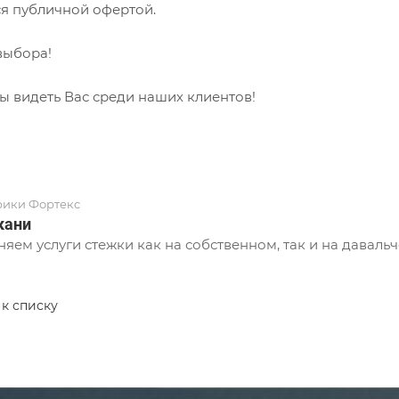
ся публичной офертой.
выбора!
ы видеть Вас среди наших клиентов!
рики Фортекс
кани
яем услуги стежки как на собственном, так и на давальч
 к списку