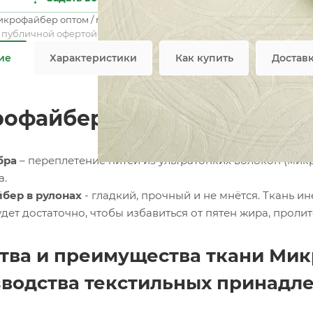
Пло
икрофайбер оптом / мелким оптом
Все 
я публичной офертой
ие
Характеристики
Как купить
Достав
офайбер тисненный 75 гр. 
бра
– переплетение нитей из ультратонких волокон (мик
а.
бер в рулонах
- гладкий, прочный и не мнётся. Ткань и
ет достаточно, чтобы избавиться от пятен жира, пролит
тва и преимущества ткани Ми
водства текстильных принадл