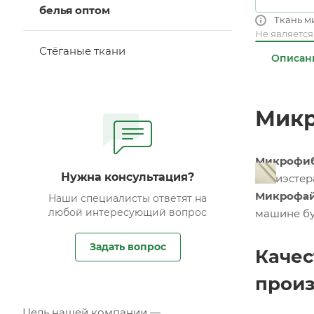
белья оптом
Ткань м
Не являетс
Стёганые ткани
Описан
Микр
Микрофи
Нужна консультация?
полиэстер
Микрофай
Наши специалисты ответят на
любой интересующий вопрос
машине буд
Задать вопрос
Качес
произ
Цель нашей компании —