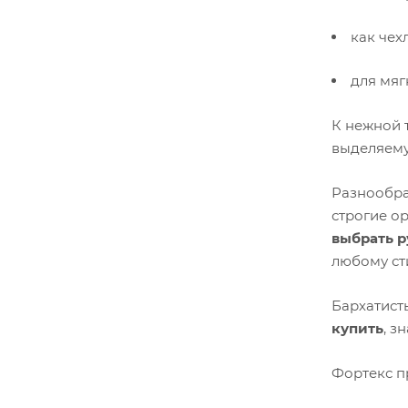
как чех
для мяг
К нежной 
выделяему
Разнообра
строгие о
выбрать р
любому ст
Бархатист
купить
, з
Фортекс п