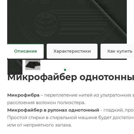
Заказать
Задать вопрос
Ткань микрофайбер оптом / мелким оптом
Не является публичной офертой
Описание
Характеристики
Как купить
Микрофайбер однотонный 
Микрофибра
– переплетение нитей из ультратонких
расслоения волокон полиэстера.
Микрофайбер в рулонах однотонный
- гладкий, про
Простой стирки в стиральной машине будет достаточн
или от неприятного запаха.