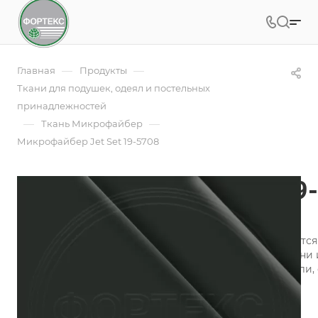
—
—
Главная
Продукты
Ткани для подушек, одеял и постельных
принадлежностей
—
—
Ткань Микрофайбер
Микрофайбер Jet Set 19-5708
Микрофайбер Jet Set 19
Арт.
5SPR-Jet Set 19-5708
Микрофайбер (микрофибра) набивной изготавливается и
технология обеспечивает воздухопроницаемость ткани 
микрофибры «контролируют» микроклимат на постели, 
сохраняя одновременно тепло и свежесть.
Подробности