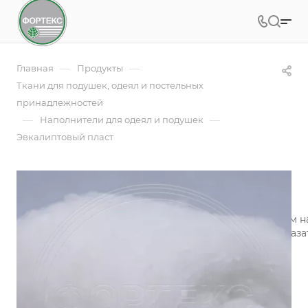
—
—
Главная
Продукты
Ткани для подушек, одеял и постельных
принадлежностей
—
—
Наполнители для одеял и подушек
Эвкалиптовый пласт
Эвкалиптовый пласт
Эвкалиптовое волокно является экологически чистым н
долговечны и износостойки, обладают высокими показа
расслабляющее действие на организм человека.
Подробности
Заказать