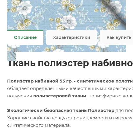
Задать вопрос
Ткань Полэстер оптовая продажа
Не является публичной офертой
Описание
Характеристики
Как купить
Ткань полиэстер набивной
Полиэстер набивной 55 гр. - синтетическое полот
обладает определенными качественными характеристи
получения
полиэстеровой ткани
, полиэфирные воло
Экологически безопасная ткань Полиэстер
для пос
Хорошие свойства воздухопроницаемости и гигроск
синтетического материала.