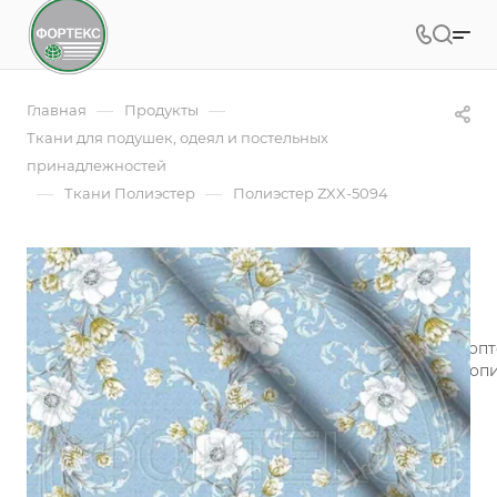
—
—
Главная
Продукты
Ткани для подушек, одеял и постельных
принадлежностей
—
—
Ткани Полиэстер
Полиэстер ZXX-5094
Полиэстер ZXX-5094
Арт.
ZXX-5094
Экологически безопасная ткань полиэстер дешевый опт
Хорошие свойства воздухопроницаемости и гигроскопи
материала - 55 гр.
Подробности
Заказать