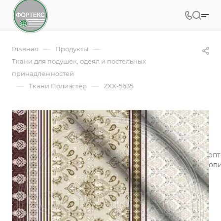
—
—
Главная
Продукты
Ткани для подушек, одеял и постельных
принадлежностей
—
—
Ткани Полиэстер
ZXX-5635
ZXX-5635
Арт.
ZXX-5635
Экологически безопасная ткань полиэстер дешевый опт
Хорошие свойства воздухопроницаемости и гигроскопи
материала - 55 гр.
Подробности
Заказать