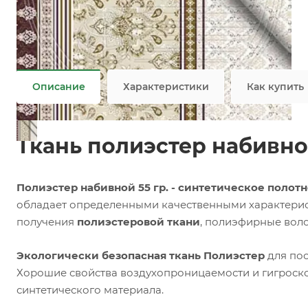
Задать вопрос
Ткань Полэстер оптовая продажа
Не является публичной офертой
Описание
Характеристики
Как купить
Ткань полиэстер набивной
Полиэстер набивной 55 гр. - синтетическое полот
обладает определенными качественными характеристи
получения
полиэстеровой ткани
, полиэфирные воло
Экологически безопасная ткань Полиэстер
для пос
Хорошие свойства воздухопроницаемости и гигроск
синтетического материала.