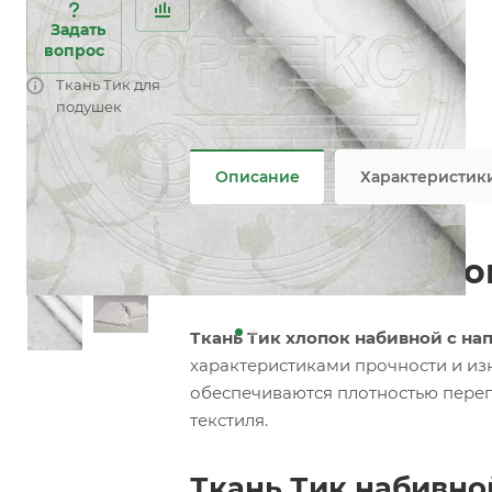
Характеристики
Категория
—
Тик хлопок
Задать
Состав
—
100% хлопок
вопрос
Плотность
—
130 гр/м2
Ткань Тик для
Все характеристики
подушек
Не является публичной офертой
Описание
Характеристик
Ткань Тик хлопо
Ткань Тик хлопок набивной с на
характеристиками прочности и из
обеспечиваются плотностью пере
текстиля.
Ткань Тик набивно