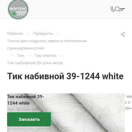
—
—
Главная
Продукты
Ткани для подушек, одеял и постельных
принадлежностей
—
—
—
Тик
Тик хлопок
Тик набивной 39-1244 white
Тик набивной 39-1244 white
Ткань Тик хлопок — экологически ч
Тик набивной 39-
износостойкости. Гладкое полотно 
1244 white
воздухопроницаемый и гигроскопич
Арт.
39-1244 white
Заказать
Подробности