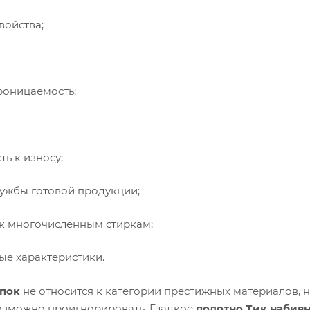
войства;
роницаемость;
ь к износу;
ужбы готовой продукции;
 к многочисленным стиркам;
ые характеристики.
опок
не относится к категории престижных материалов, 
озможно проигнорировать. Гладкое
полотно Тик набив