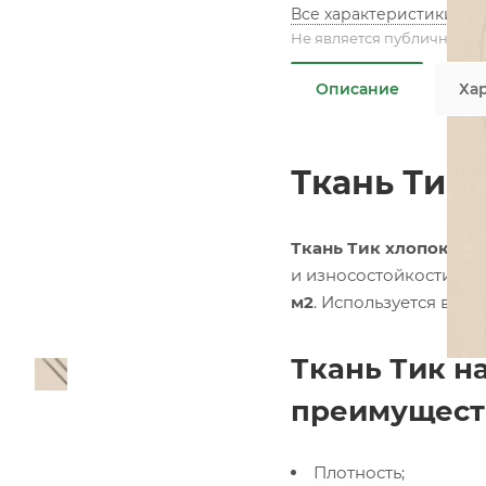
Все характеристики
Не является публичной о
Описание
Ха
Ткань Тик 
Ткань Тик хлопок на
и износостойкости. Э
м2
. Используется в п
Ткань Тик н
преимущест
Плотность;