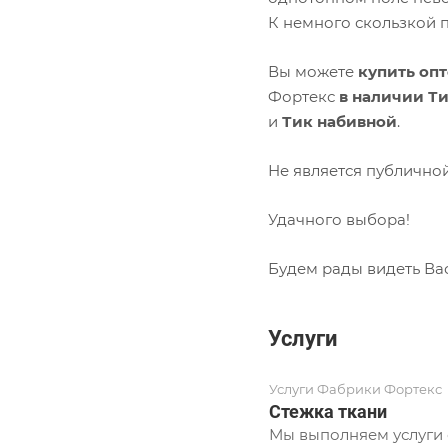
К немного скользкой п
Вы можете
купить оп
Фортекс
в наличии Ти
и
Тик набивной
.
Не является публично
Удачного выбора!
Будем рады видеть Ва
Услуги
Услуги Фабрики Фортекс
Стежка ткани
Мы выполняем услуги с