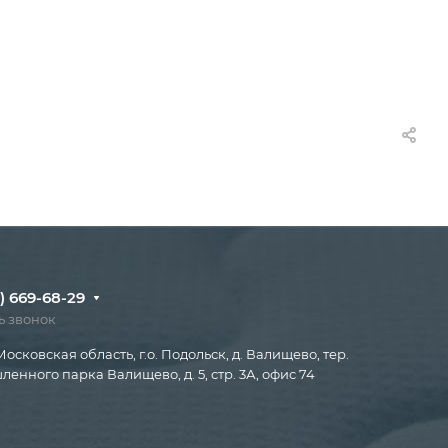
) 669-68-29
ь звонок
Московская область, г.о. Подольск, д. Валищево, тер.
енного парка Валищево, д. 5, стр. 3А, офис 74