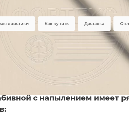
фертой
Ткань Т
рактеристики
Как купить
Доставка
Опл
хлопок однотонный 39-Cre
бивной с напылением — экологически чистая ткань
, 
ксплуатационные характеристики материала обеспечива
ошиве домашнего текстиля.
абивной с напылением имеет р
в: