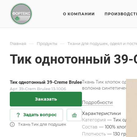
О КОМПАНИИ
ПРОИЗВОДСТ
—
—
Главная
Продукты
Ткани для подушек, одеял и пос
Тик однотонный 39-
Ткань Тик хлопок однот
Тик однотонный 39-Creme Brulee
волокна синтетического
Арт.
39-Crem Brulee 13-1006
Заказать
Подробности
Характеристики
Задать вопрос
Категория
—
Тик однот
Ткань Тик для подушек
Состав
—
100% хлопок
Плотность
—
130 гр/м2