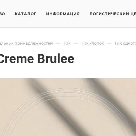
ВО
КАТАЛОГ
ИНФОРМАЦИЯ
ЛОГИСТИЧЕСКИЙ Ц
—
—
—
тельных принадлежностей
Тик
Тик хлопок
Тик однот
Creme Brulee
онный 3A9-Creme Brulee используется для пошива домашнег
 или натурального наполнителя заполняют чехол, сохраняя
Тик одното
Арт.
39-Crem
онный хлопок