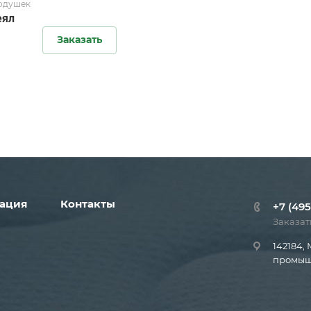
подушек
еял
Заказать
ация
Контакты
+7 (495
Заказат
142184, 
промышл