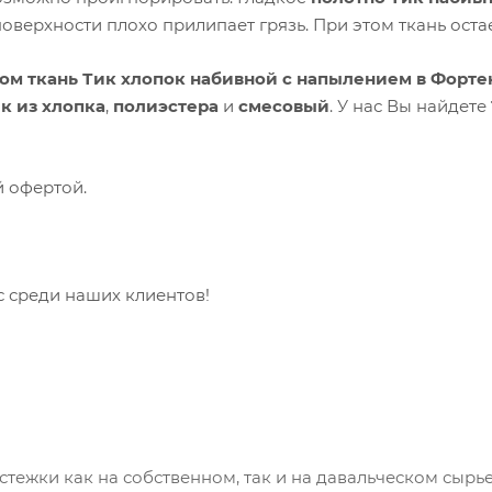
оверхности плохо прилипает грязь. При этом ткань ост
том ткань Тик хлопок набивной с напылением в Форте
к из хлопка
,
полиэстера
и
смесовый
. У нас Вы найдете
й офертой.
с среди наших клиентов!
тежки как на собственном, так и на давальческом сырье