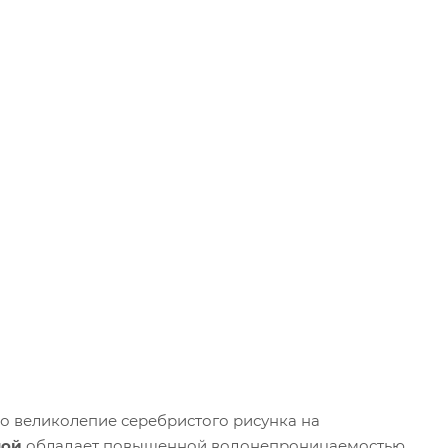
но великолепие серебристого рисунка на
ной
обладает повышенной водонепроницаемостью.