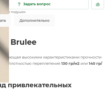
Задать вопрос
ик для подушек
ата
Дополнительно
me Brulee
обладающая высокими характеристиками прочности
ются плотностью переплетения
130 гр/м2
или
140 гр/
яд привлекательных