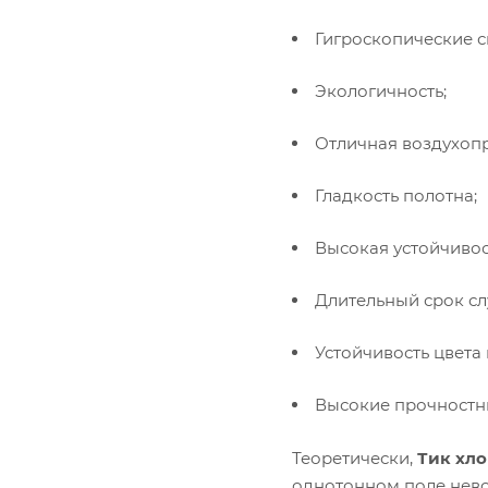
Гигроскопические с
Экологичность;
Отличная воздухоп
Гладкость полотна;
Высокая устойчивост
Длительный срок сл
Устойчивость цвета
Высокие прочностн
Теоретически,
Тик хл
однотонном поле нев