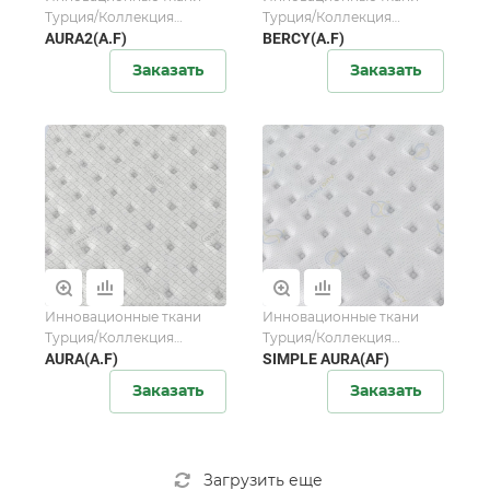
Турция/Коллекция
Турция/Коллекция
AuraFresh
AURA2(A.F)
AuraFresh
BERCY(A.F)
Заказать
Заказать
Инновационные ткани
Инновационные ткани
Турция/Коллекция
Турция/Коллекция
AuraFresh
AURA(A.F)
AuraFresh
SIMPLE AURA(AF)
Заказать
Заказать
Загрузить еще