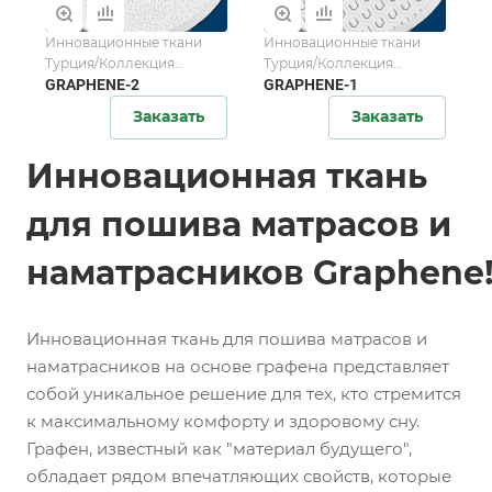
Инновационные ткани
Инновационные ткани
Турция/Коллекция
Турция/Коллекция
Graphene
GRAPHENE-2
Graphene
GRAPHENE-1
Заказать
Заказать
Инновационная ткань
для пошива матрасов и
наматрасников Graphene
Инновационная ткань для пошива матрасов и
наматрасников на основе графена представляет
собой уникальное решение для тех, кто стремится
к максимальному комфорту и здоровому сну.
Графен, известный как "материал будущего",
обладает рядом впечатляющих свойств, которые