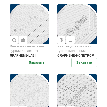
Инновационные ткани
Инновационные ткани
Турция/Коллекция
Турция/Коллекция
Graphene
GRAPHENE-LABI
Graphene
GRAPHENE-HONEYPOP
Заказать
Заказать