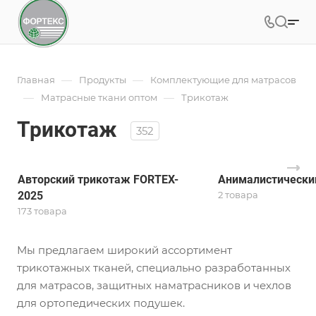
—
—
Главная
Продукты
Комплектующие для матрасов
—
—
Матрасные ткани оптом
Трикотаж
Трикотаж
352
Авторский трикотаж FORTEX-
Анималистически
2025
2 товара
173 товара
Мы предлагаем широкий ассортимент
трикотажных тканей, специально разработанных
для матрасов, защитных наматрасников и чехлов
для ортопедических подушек.