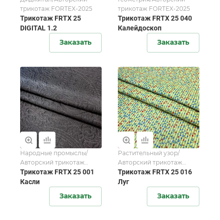
трикотаж FORTEX-2025
трикотаж FORTEX-2025
Трикотаж FRTX 25
Трикотаж FRTX 25 040
DIGITAL 1.2
Калейдоскоп
Заказать
Заказать
Народные промыслы/
Растительный узор/
Авторский трикотаж
Авторский трикотаж
FORTEX-2025
Трикотаж FRTX 25 001
FORTEX-2025
Трикотаж FRTX 25 016
Касли
Луг
Заказать
Заказать