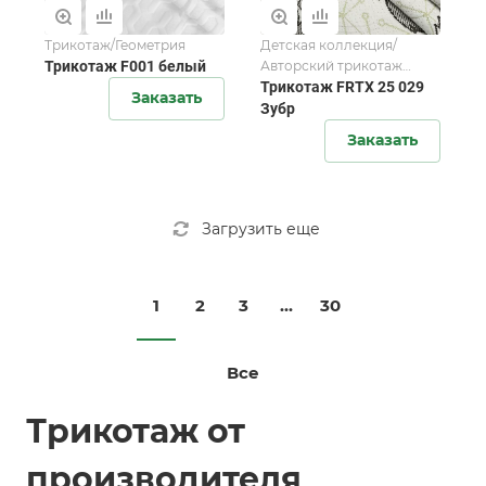
Трикотаж/Геометрия
Детская коллекция/
Трикотаж F001 белый
Авторский трикотаж
FORTEX-2025
Трикотаж FRTX 25 029
Заказать
Зубр
Заказать
Загрузить еще
1
2
3
...
30
Все
Трикотаж от
производителя