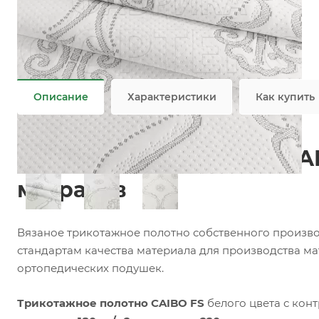
Состав
—
100% PES
Плотность
—
180 гр/м2
Ширина рулона
—
220 см
Все характеристики
Описание
Характеристики
Как купить
Трикотажное полотно CAI
матрасов
Вязаное трикотажное полотно собственного произво
стандартам качества материала для производства ма
ортопедических подушек.
Трикотажное полотно CAIBO FS
белого цвета с кон