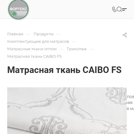
—
—
Главная
Продукты
—
Комплектующие для матрасов
—
—
Матрасные ткани оптом
Трикотаж
Матрасная ткань CAIBO FS
Матрасная ткань CAIBO FS
Арт.
CAIBO FS
Трикотаж для матрасов является одним из лучших типов
производства превосходно сядет по изделию, повторяя
ассортимент трикотажного полотна для изготовления м
Подробности
Характеристики