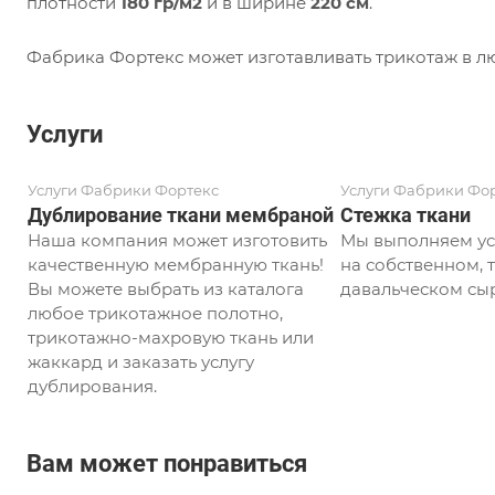
плотности
180 гр/м2
и в ширине
220 см
.
Фабрика Фортекс может изготавливать трикотаж в лю
Услуги
Услуги Фабрики Фортекс
Услуги Фабрики Фо
Дублирование ткани мембраной
Стежка ткани
Наша компания может изготовить
Мы выполняем ус
качественную мембранную ткань!
на собственном, т
Вы можете выбрать из каталога
давальческом сыр
любое трикотажное полотно,
трикотажно-махровую ткань или
жаккард и заказать услугу
дублирования.
Вам может понравиться