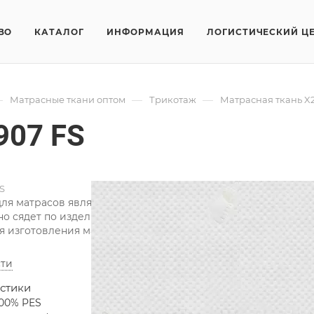
ВО
КАТАЛОГ
ИНФОРМАЦИЯ
ЛОГИСТИЧЕСКИЙ Ц
—
—
—
Матрасные ткани оптом
Трикотаж
Матрасная ткань X
907 FS
S
ля матрасов является одним из лучших типов тканей для м
о сядет по изделию, повторяя все его изгибы. Фабрика Ф
я изготовления матрасов и пошива чехлов.
ти
стики
100% PES