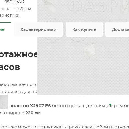
—
180 гр/м2
улона
—
220 см
теристики
Не я
ие
Характеристики
Как купить
Достав
отажное полотно X2907 FS 
асов
рикотажное полотно собственного производства –
Фабр
материала для производства матрасов, защитных наматр
ое полотно X2907 FS
белого цвета с детским узором б
и в ширине
220 см
.
ортекс может изготавливать трикотаж в любой плотност