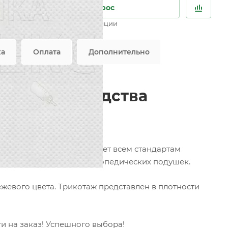
Задать вопрос
Возможны дополнительные опции
вляется публичной офертой
ка
Оплата
Дополнительно
для производства
ики Фортекс
, соответствует всем стандартам
асников и чехлов для ортопедических подушек.
ежевого цвета. Трикотаж представлен в плотности
и на заказ! Успешного выбора!