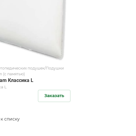
ртопедических подушек/Подушки
 (с памятью)
am Классика L
а L
Заказать
 к списку