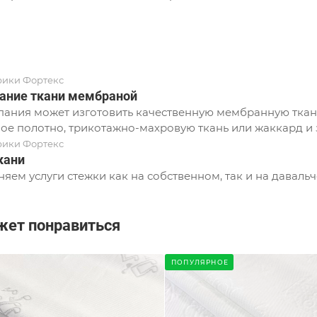
рики Фортекс
ание ткани мембраной
ания может изготовить качественную мембранную ткань
ое полотно, трикотажно-махровую ткань или жаккард и з
рики Фортекс
кани
яем услуги стежки как на собственном, так и на давальч
жет понравиться
ПОПУЛЯРНОЕ