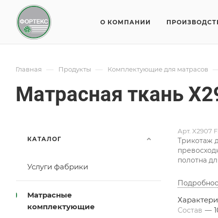
О КОМПАНИИ
ПРОИЗВОДСТ
—
—
Главная
Продукты
Комплектующие для матрасов
Матрасная ткань X2
Арт.
X2907 F
КАТАЛОГ
Трикотаж д
превосходн
полотна дл
Услуги фабрики
Подробнос
Матрасные
Характери
комплектующие
Состав
—