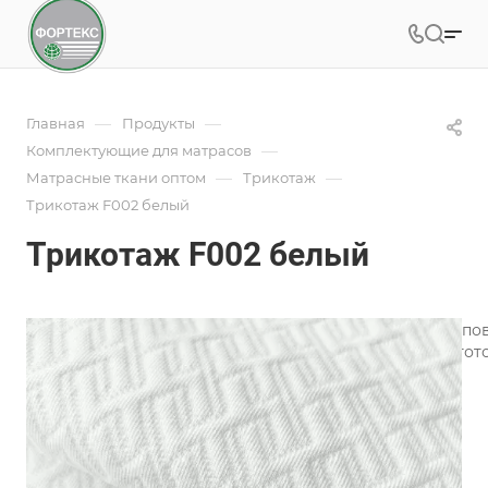
—
—
Главная
Продукты
—
Комплектующие для матрасов
—
—
Матрасные ткани оптом
Трикотаж
Трикотаж F002 белый
Трикотаж F002 белый
Трикотаж для матрасов является одним из лучших типо
широкий ассортимент трикотажного полотна для изгото
Подробности
Характеристики
Коллекция
—
Геометрия