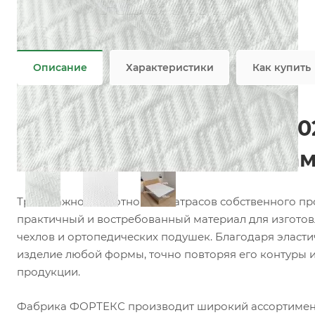
Состав
—
100% PES
Плотность
—
280 гр/м2
Все характеристики
Описание
Характеристики
Как купить
Матрасный трикотаж F00
матрасов, топперов и на
Трикотажное полотно для матрасов собственного п
практичный и востребованный материал для изготов
чехлов и ортопедических подушек. Благодаря эласти
изделие любой формы, точно повторяя его контуры 
продукции.
Фабрика ФОРТЕКС производит широкий ассортимент