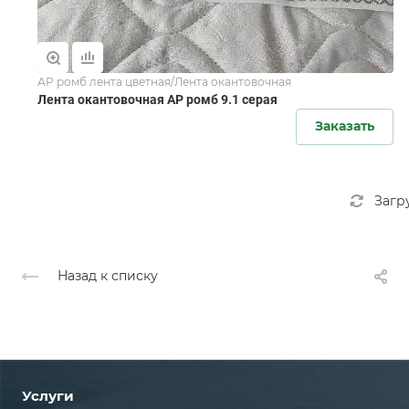
АР ромб лента цветная/Лента окантовочная
Лента окантовочная АР ромб 9.1 серая
Заказать
Загр
Назад к списку
Услуги