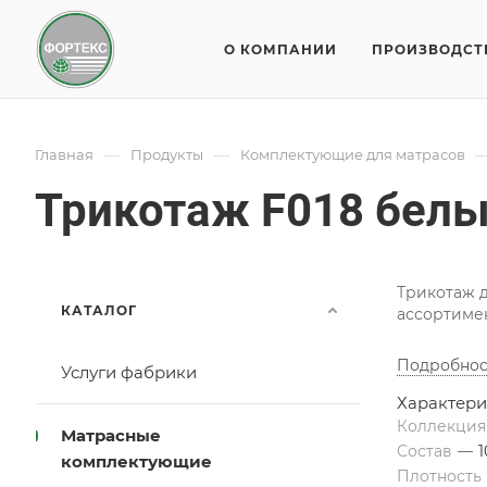
О КОМПАНИИ
ПРОИЗВОДСТ
—
—
Главная
Продукты
Комплектующие для матрасов
Трикотаж F018 бел
Трикотаж 
КАТАЛОГ
ассортимен
Подробнос
Услуги фабрики
Характери
Коллекци
Матрасные
Состав
—
комплектующие
Плотность