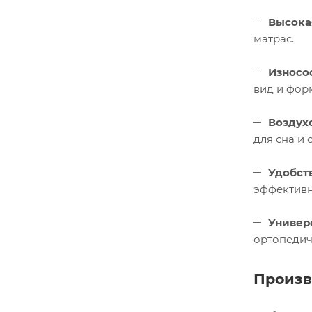
Высока
матрас.
Износо
вид и фор
Воздух
для сна и 
Удобст
эффективн
Универ
ортопедич
Произв