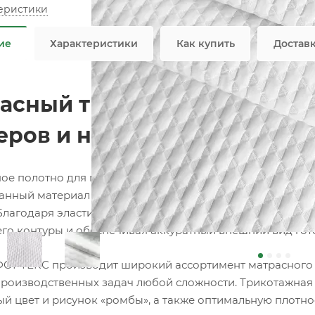
теристики
Не я
ие
Характеристики
Как купить
Достав
асный трикотаж F018 белый
еров и наматрасников
ое полотно для матрасов собственного производства 
анный материал для изготовления матрасов, топперов, 
Благодаря эластичной вязаной структуре материал идеа
его контуры и обеспечивая аккуратный внешний вид гот
ОРТЕКС производит широкий ассортимент матрасного т
роизводственных задач любой сложности. Трикотажная т
ый цвет и рисунок «ромбы», а также оптимальную плотнос