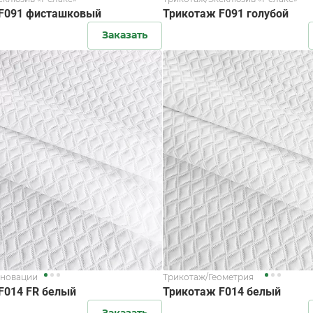
F091 фисташковый
Трикотаж F091 голубой
Заказать
нновации
Трикотаж/Геометрия
F014 FR белый
Трикотаж F014 белый
Заказать