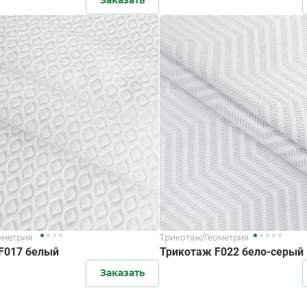
ометрия
Трикотаж/Геометрия
F017 белый
Трикотаж F022 бело-серый
Заказать