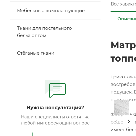
Все харак
Мебельные комплектующие
Описан
Ткани для постельного
белья оптом
Матр
Стёганые ткани
топп
Трикотажн
востребов
подушек. 
повторяя 
Нужна консультация?
Фабрика Ф
Наши специалисты ответят на
решения п
любой интересующий вопрос
имеет бел