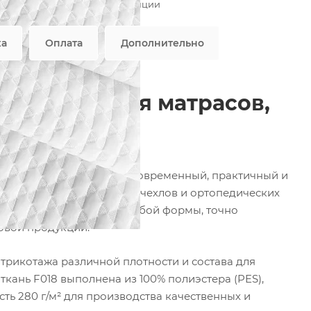
Возможны дополнительные опции
вляется публичной офертой
ка
Оплата
Дополнительно
 — ткань для матрасов,
фабрики ФОРТЕКС — это современный, практичный и
наматрасников, защитных чехлов и ортопедических
льно облегает изделие любой формы, точно
овой продукции.
рикотажа различной плотности и состава для
кань F018 выполнена из 100% полиэстера (PES),
ть 280 г/м² для производства качественных и