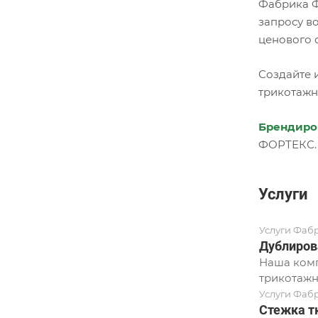
Фабрика Ф
запросу в
ценового 
Создайте 
трикотажн
Брендиро
ФОРТЕКС.
Услуги
Услуги Фаб
Дублиров
Наша комп
трикотажн
Услуги Фаб
Стежка т