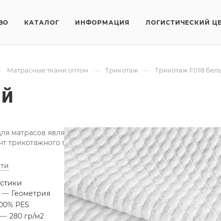
ВО
КАТАЛОГ
ИНФОРМАЦИЯ
ЛОГИСТИЧЕСКИЙ Ц
—
—
—
Матрасные ткани оптом
Трикотаж
Трикотаж F018 бел
ый
для матрасов является одним из лучших типов тканей для
т трикотажного полотна для изготовления матрасов и пош
ти
стики
я
—
Геометрия
100% PES
—
280 гр/м2