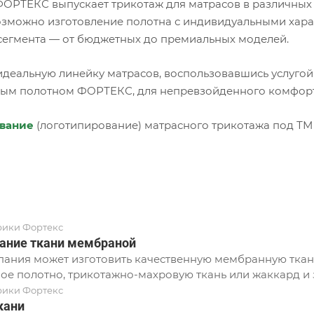
ОРТЕКС выпускает трикотаж для матрасов в различных
озможно изготовление полотна с индивидуальными хар
сегмента — от бюджетных до премиальных моделей.
идеальную линейку матрасов, воспользовавшись услугой
ым полотном ФОРТЕКС, для непревзойденного комфорта
вание
(логотипирование) матрасного трикотажа под ТМ 
рики Фортекс
ание ткани мембраной
ания может изготовить качественную мембранную ткань
ое полотно, трикотажно-махровую ткань или жаккард и з
рики Фортекс
кани