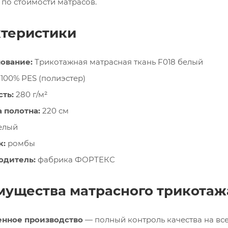
 по стоимости матрасов.
теристики
ование:
Трикотажная матрасная ткань F018 белый
100% PES (полиэстер)
ть:
280 г/м²
 полотна:
220 см
елый
к:
ромбы
одитель:
фабрика ФОРТЕКС
ущества матрасного трикотаж
енное производство
— полный контроль качества на все