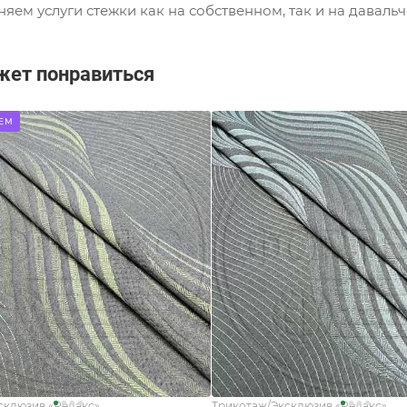
яем услуги стежки как на собственном, так и на давальч
жет понравиться
ЕМ
склюзив «Релакс»
Трикотаж/Эксклюзив «Релакс»