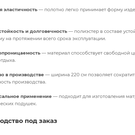
я эластичность
— полотно легко принимает форму издел
стойкость и долговечность
— полиэстер в составе усто
му на протяжении всего срока эксплуатации.
опроницаемость
— материал способствует свободной ц
отдыха.
во в производстве
— ширина 220 см позволяет сократит
ость производства.
сальное применение
— подходит для изготовления матр
еских подушек.
одство под заказ