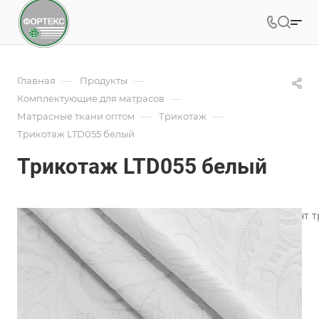
—
—
Главная
Продукты
—
Комплектующие для матрасов
—
—
Матрасные ткани оптом
Трикотаж
Трикотаж LTD055 белый
Трикотаж LTD055 белый
Фабрика ФОРТЕКС производит широкий ассортимент тр
пошива чехлов.
Подробности
Характеристики
Коллекция
—
Классика