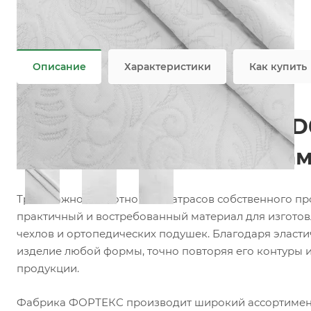
Состав
—
100% PES
Плотность
—
230 гр/м2, 260 гр/м2
Все характеристики
Описание
Характеристики
Как купить
Матрасный трикотаж LTD
матрасов, топперов и на
Трикотажное полотно для матрасов собственного п
практичный и востребованный материал для изготов
чехлов и ортопедических подушек. Благодаря эласти
изделие любой формы, точно повторяя его контуры 
продукции.
Фабрика ФОРТЕКС производит широкий ассортимент