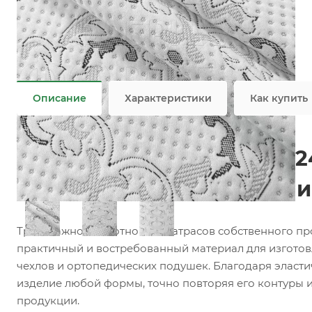
Характеристики
Коллекция
—
Классика
Состав
—
100% PES
Плотность
—
270 гр/м2
Все характеристики
Описание
Характеристики
Как купить
Матрасный трикотаж X42
для матрасов, топперов 
Трикотажное полотно для матрасов собственного п
практичный и востребованный материал для изготов
чехлов и ортопедических подушек. Благодаря эласти
изделие любой формы, точно повторяя его контуры 
продукции.