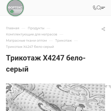
—
—
Главная
Продукты
—
Комплектующие для матрасов
—
—
Матрасные ткани оптом
Трикотаж
Трикотаж X4247 бело-серый
Трикотаж X4247 бело-
серый
Фабрика ФОРТЕКС производит широкий ассортимент тр
пошива чехлов.
Подробности