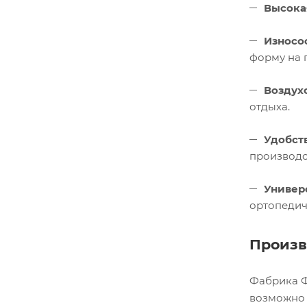
Высока
Износо
форму на 
Воздух
отдыха.
Удобст
производс
Универ
ортопедич
Произв
Фабрика Ф
возможно 