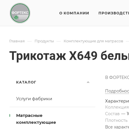
О КОМПАНИИ
ПРОИЗВОДСТ
—
—
Главная
Продукты
Комплектующие для матрасов
Трикотаж X649 бел
В ФОРТЕКС 
КАТАЛОГ
Подробнос
Услуги фабрики
Характери
Коллекци
Состав
—
Матрасные
Плотность
комплектующие
Все харак