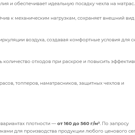
ия и обеспечивает идеальную посадку чехла на матрас.
йчив к механическим нагрузкам, сохраняет внешний вид
ркуляции воздуха, создавая комфортные условия для с
ь количество отходов при раскрое и повысить эффектив
асов, топперов, наматрасников, защитных чехлов и
 вариантах плотности —
от 160 до 560 г/м²
. По запросу
иками для производства продукции любого ценового се