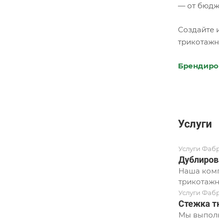
— от бюдж
Создайте 
трикотажн
Брендиро
Услуги
Услуги Фаб
Дублиров
Наша комп
трикотажн
Услуги Фаб
Стежка т
Мы выполн