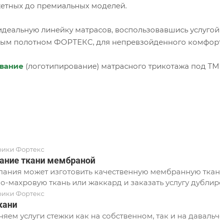
етных до премиальных моделей.
идеальную линейку матрасов, воспользовавшись услугой
ым полотном ФОРТЕКС, для непревзойденного комфорта
вание
(логотипирование) матрасного трикотажа под ТМ
рики Фортекс
ание ткани мембраной
ания может изготовить качественную мембранную ткань
о-махровую ткань или жаккард и заказать услугу дублир
рики Фортекс
кани
яем услуги стежки как на собственном, так и на давальч