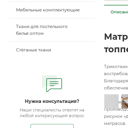
Мебельные комплектующие
Описан
Ткани для постельного
белья оптом
Матр
топп
Стёганые ткани
Трикотажн
востребов
Благодаря
обеспечив
Нужна консультация?
Фабрика Ф
производс
Наши специалисты ответят на
любой интересующий вопрос
рисунок «д
матрасов.