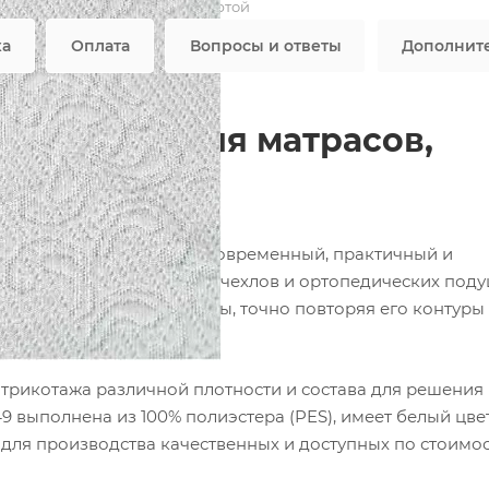
Не является публичной офертой
ка
Оплата
Вопросы и ответы
Дополнит
 — ткань для матрасов,
фабрики ФОРТЕКС — это современный, практичный и
наматрасников, защитных чехлов и ортопедических поду
гает изделие любой формы, точно повторяя его контуры
рикотажа различной плотности и состава для решения
 выполнена из 100% полиэстера (PES), имеет белый цве
² для производства качественных и доступных по стоимо