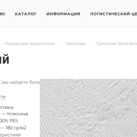
ВО
КАТАЛОГ
ИНФОРМАЦИЯ
ЛОГИСТИЧЕСКИЙ Ц
—
—
—
Матрасные ткани оптом
Трикотаж
Трикотаж X649 бе
ый
вы найдете большой выбор трикотажных натуральных и син
ти
стики
я
—
Классика
100% PES
—
180 гр/м2
теристики