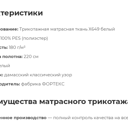
теристики
ование:
Трикотажная матрасная ткань X649 белый
100% PES (полиэстер)
ть:
180 г/м²
 полотна:
220 см
елый
к:
дамасский классический узор
одитель:
фабрика ФОРТЕКС
ущества матрасного трикотаж
енное производство
— полный контроль качества на все