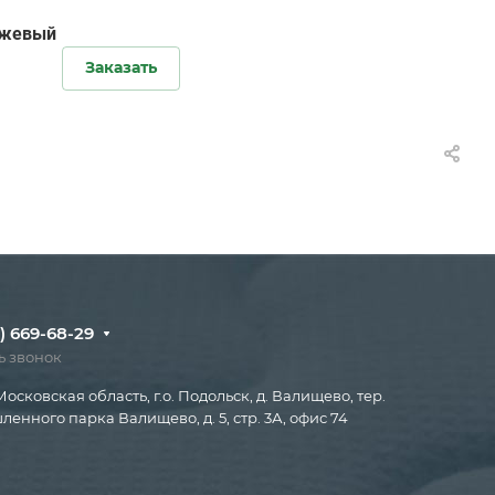
ежевый
Заказать
) 669-68-29
ь звонок
Московская область, г.о. Подольск, д. Валищево, тер.
енного парка Валищево, д. 5, стр. 3А, офис 74