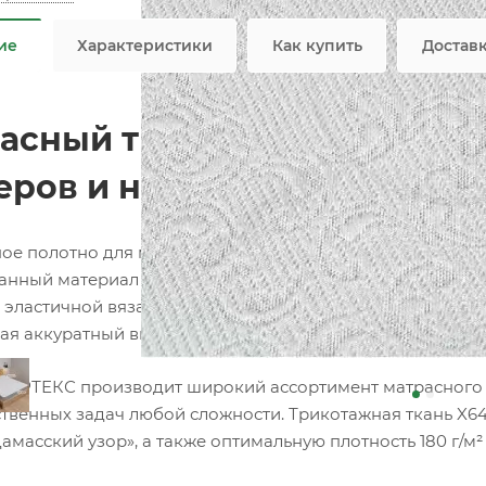
ие
Характеристики
Как купить
Достав
асный трикотаж X649 белый
еров и наматрасников
ое полотно для матрасов собственного производства 
анный материал для изготовления матрасов, топперов, 
 эластичной вязаной структуре материал идеально обле
ая аккуратный внешний вид готовой продукции.
ОРТЕКС производит широкий ассортимент матрасного т
твенных задач любой сложности. Трикотажная ткань X649
амасский узор», а также оптимальную плотность 180 г/м