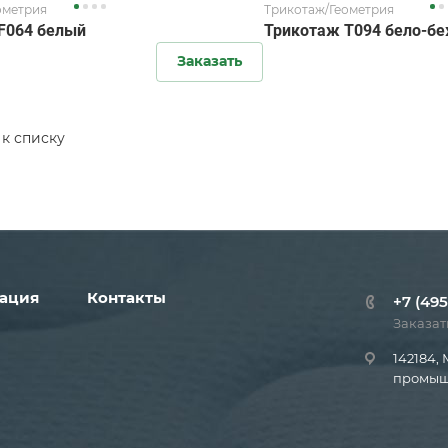
ометрия
Трикотаж/Геометрия
F064 белый
Трикотаж T094 бело-б
Заказать
 к списку
ация
Контакты
+7 (495
Заказат
142184, 
промышл