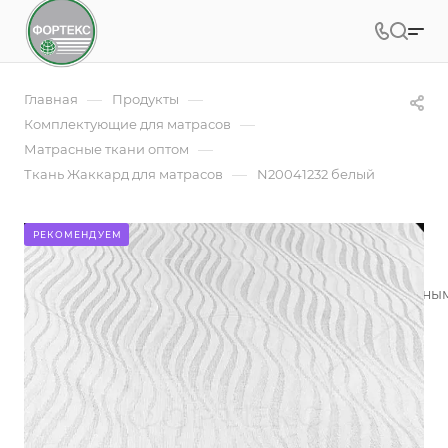
—
—
Главная
Продукты
—
Комплектующие для матрасов
—
Матрасные ткани оптом
—
Ткань Жаккард для матрасов
N20041232 белый
N20041232 белый
РЕКОМЕНДУЕМ
Жаккардовое полотно - это ткань с красивым рельефны
производителей матрасов
Подробности
Заказать