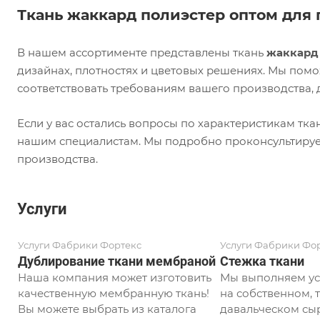
Ткань жаккард полиэстер оптом для 
В нашем ассортименте представлены ткань
жаккард
дизайнах, плотностях и цветовых решениях. Мы пом
соответствовать требованиям вашего производства,
Если у вас остались вопросы по характеристикам тк
нашим специалистам. Мы подробно проконсультиру
производства.
Услуги
Услуги Фабрики Фортекс
Услуги Фабрики Фо
Дублирование ткани мембраной
Стежка ткани
Наша компания может изготовить
Мы выполняем ус
качественную мембранную ткань!
на собственном, т
Вы можете выбрать из каталога
давальческом сыр