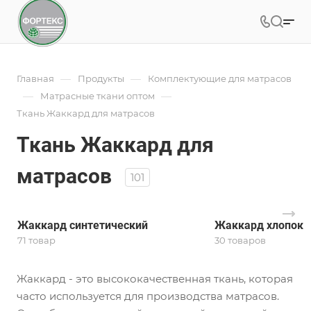
—
—
Главная
Продукты
Комплектующие для матрасов
—
—
Матрасные ткани оптом
Ткань Жаккард для матрасов
Ткань Жаккард для
матрасов
101
Жаккард синтетический
Жаккард хлопок
71 товар
30 товаров
Жаккард - это высококачественная ткань, которая
часто используется для производства матрасов.