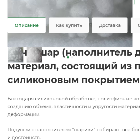
Войлок, Лайттек, Форплит, Холлофайбер
Не является публичной офертой
Описание
Как купить
Доставка
Синтешар (наполнитель д
материал, состоящий из 
силиконовым покрытием 
Благодаря силиконовой обработке, полиэфирные вол
созданию объема, эластичности и упругости материал
деформации.
Подушки с наполнителем "шарики" набирают все боль
и достоинств.