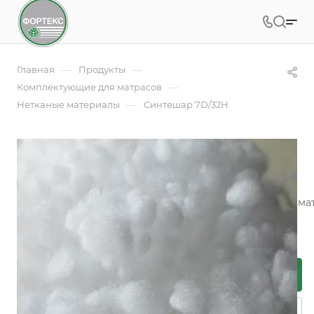
—
—
Главная
Продукты
—
Комплектующие для матрасов
—
Нетканые материалы
Синтешар 7D/32H
Синтешар 7D/32H
Арт.
Синтешар 7D/32 H
Синтешар (наполнитель для подушек) - это нетканый ма
силиконовым покрытием в виде "шариков".
Подробности
Заказать
Задать вопрос