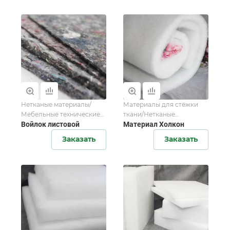
Нетканые материалы/
Материалы для стёжки
Мебельные технические
ткани/Нетканые
ткани
Войлок листовой
материалы/Материалы
Материал Холкон
для стежки
Заказать
Заказать