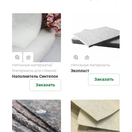
Нетканые материалы/
Нетканые материалы
Материалы для стежки/
Экопласт
Материалы для стёжки
Наполнитель Синтепон
Заказать
ткани
Заказать