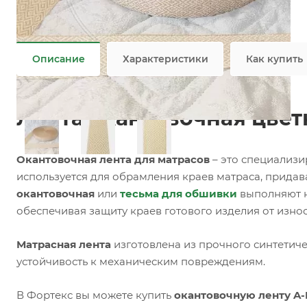
Задать вопрос
Возможны дополнительные опции
Не является публичной офертой
Описание
Характеристики
Как купить
Лента окантовочная цветн
Окантовочная лента для матрасов
– это специализи
используется для обрамления краев матраса, прида
окантовочная
или
тесьма для обшивки
выполняют н
обеспечивая защиту краев готового изделия от изно
Матрасная лента
изготовлена из прочного синтетиче
устойчивость к механическим повреждениям.
В Фортекс вы можете купить
окантовочную ленту A-