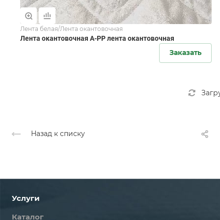
Лента белая/Лента окантовочная
Лента окантовочная А-РР лента окантовочная
Заказать
Загр
Назад к списку
Услуги
Каталог