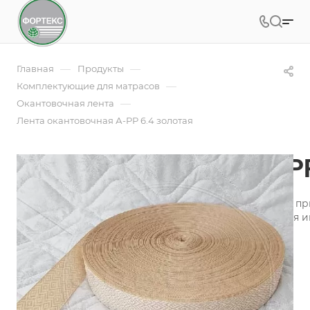
—
—
Главная
Продукты
—
Комплектующие для матрасов
—
Окантовочная лента
Лента окантовочная А-PР 6.4 золотая
Лента окантовочная А-PР
Лента окантовочная - это необходимая составляющая п
производстве и пошиве аксессуаров для оформления и
Подробности
Заказать