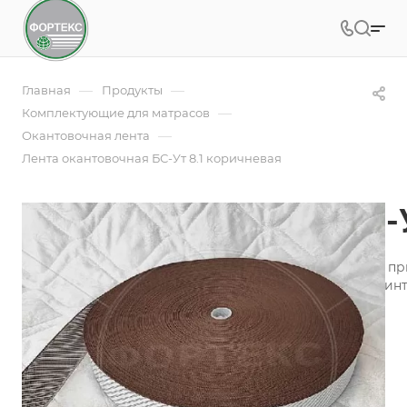
—
—
Главная
Продукты
—
Комплектующие для матрасов
—
Окантовочная лента
Лента окантовочная БС-Ут 8.1 коричневая
Лента окантовочная БС-
Лента окантовочная - это необходимая составляющая п
производства, пошива аксессуаров для оформления инт
Подробности
Заказать