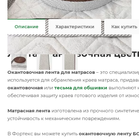
Задать вопрос
Возможны дополнительные опции
Не является публичной офертой
Описание
Характеристики
Как купить
Лента окантовочная цветн
Окантовочная лента для матрасов
– это специализи
используется для обрамления краев матраса, прида
окантовочная
или
тесьма для обшивки
выполняют н
обеспечивая защиту краев готового изделия от изно
Матрасная лента
изготовлена из прочного синтетиче
устойчивость к механическим повреждениям.
В Фортекс вы можете купить
окантовочную ленту БС-