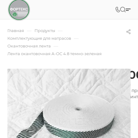
—
—
Главная
Продукты
—
Комплектующие для матрасов
—
Окантовочная лента
Лента окантовочная А-ОС 4.8 темно-зеленая
Лента окантовочная А-О
Лента окантовочная - это необходимая составляющая п
производства, пошива аксессуаров для оформления инт
Подробности
Заказать