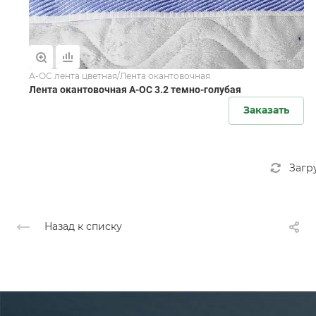
А-ОС лента цветная/Лента окантовочная
Лента окантовочная А-ОС 3.2 темно-голубая
Заказать
Загр
Назад к списку