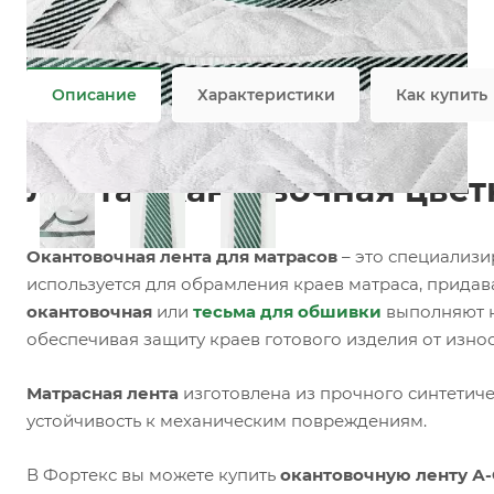
Задать вопрос
Возможны дополнительные опции
Не является публичной офертой
Описание
Характеристики
Как купить
Лента окантовочная цветн
Окантовочная лента для матрасов
– это специализи
используется для обрамления краев матраса, прида
окантовочная
или
тесьма для обшивки
выполняют н
обеспечивая защиту краев готового изделия от изно
Матрасная лента
изготовлена из прочного синтетиче
устойчивость к механическим повреждениям.
В Фортекс вы можете купить
окантовочную ленту А-